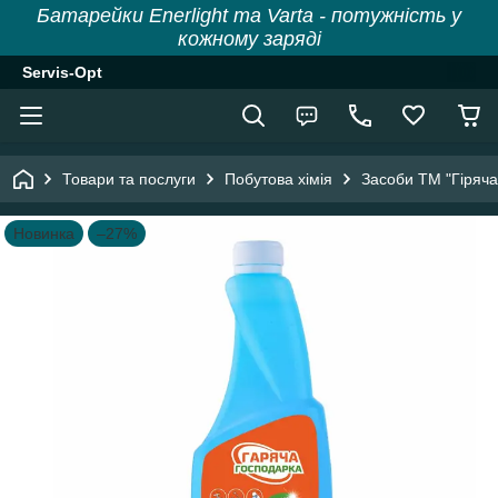
Батарейки Enerlight та Varta - потужність у
кожному заряді
Servis-Opt
Товари та послуги
Побутова хімія
Засоби ТМ "Гіряча
Новинка
–27%