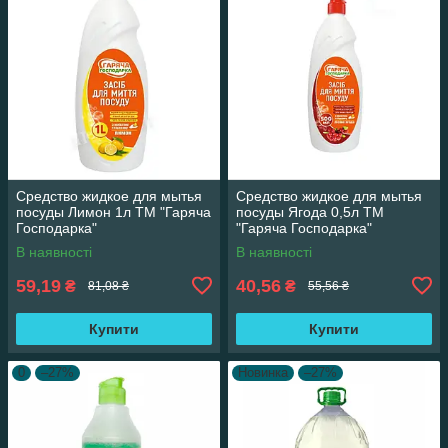
Средство жидкое для мытья
Средство жидкое для мытья
посуды Лимон 1л ТМ "Гаряча
посуды Ягода 0,5л ТМ
Господарка"
"Гаряча Господарка"
В наявності
В наявності
59,19
40,56
₴
₴
81,08 ₴
55,56 ₴
Купити
Купити
0
–27%
Новинка
–27%