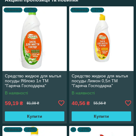
Новинка
–27%
Новинка
–27%
Средство жидкое для мытья
Средство жидкое для мытья
посуды Яблоко 1л ТМ
посуды Лимон 0,5л ТМ
"Гаряча Господарка"
"Гаряча Господарка"
В наявності
В наявності
59,19
40,56
₴
₴
81,08 ₴
55,56 ₴
Купити
Купити
Новинка
–27%
0
–27%