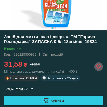
Засіб для миття скла і дзеркал ТМ "Гаряча
Господарка" ЗАПАСКА 0,5л 18шт./ящ. 19824
В наявності
Код: 4820229300936
Опт і роздріб
31,58
₴
43,26 ₴
Мінімальна сума замовлення на сайті — 400 ₴
Економія
11.68 ₴
Залишилось
25 днів
29,67 ₴
від 72 шт.
Купити