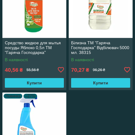
Средство жидкое для мытья
Білизна ТМ "Гаряча
посуды Яблоко 0,5л ТМ
Господарка" Відбілювач 5000
"Гаряча Господарка"
мл. 38315
В наявності
В наявності
40,56
70,27
₴
₴
55,56 ₴
96,26 ₴
Купити
Купити
Новинка
–27%