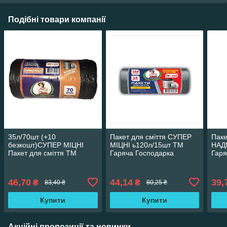
Подібні товари компанії
35л/70шт (+10
Пакет для сміття СУПЕР
Паке
безкошт)СУПЕР МІЦНІ
МІЦНІ ь120л/15шт ТМ
НАД
Пакет для сміття ТМ
Гаряча Господарка
Гаря
Гаряча Господарка
(68*105см) 12 шт./ящ
(60*
(50*60см) 7г/м² 40шт./уп
38315
19824
46,70
44,14
39,
₴
₴
83,40 ₴
80,25 ₴
Купити
Купити
Акційні пропозиції та новинки