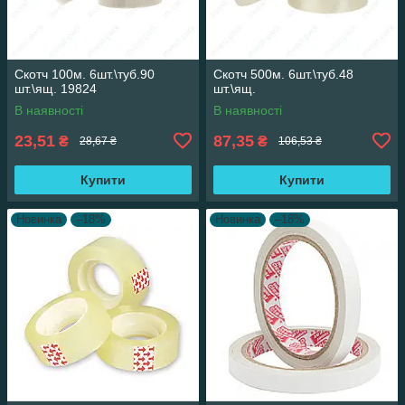
Скотч 100м. 6шт.\туб.90
Скотч 500м. 6шт.\туб.48
шт.\ящ. 19824
шт.\ящ.
В наявності
В наявності
23,51
87,35
₴
₴
28,67 ₴
106,53 ₴
Купити
Купити
Новинка
–18%
Новинка
–18%