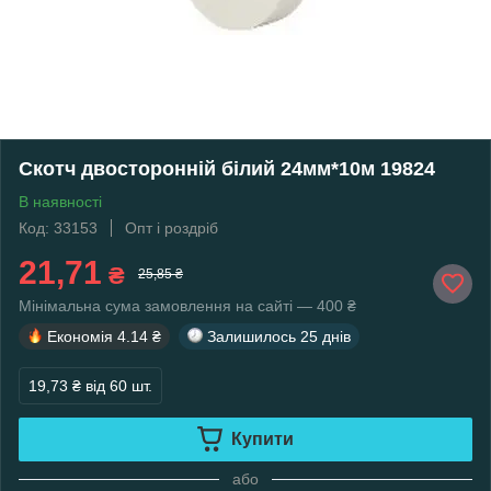
Скотч двосторонній білий 24мм*10м 19824
В наявності
Код: 33153
Опт і роздріб
21,71
₴
25,85 ₴
Мінімальна сума замовлення на сайті — 400 ₴
Економія
4.14 ₴
Залишилось
25 днів
19,73 ₴
від 60 шт.
Купити
або