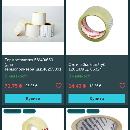
Термоетикетка 58*40/650
(для
Скотч 50м. 6шт.\туб.
термопринтера)ш.к.48255991
120шт.\ящ. 65324
73364 38315
В наявності
В наявності
71,75
14,43
₴
₴
96,96 ₴
18,26 ₴
Купити
Купити
Новинка
–20%
Новинка
–20%