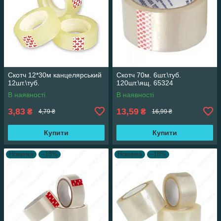
Скотч 12*30м канцелярський
Скотч 70м. 6шт.\туб.
12шт.\туб.
120шт.\ящ. 65324
В наявності
В наявності
3,83
13,59
₴
₴
4,79 ₴
16,99 ₴
Купити
Купити
Новинка
–18%
Новинка
–18%