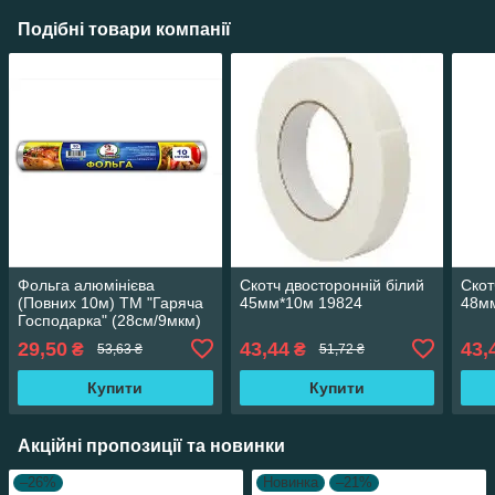
Подібні товари компанії
Фольга алюмінієва
Скотч двосторонній білий
Скот
(Повних 10м) ТМ "Гаряча
45мм*10м 19824
48мм
Господарка" (28см/9мкм)
85шт/ящ УБ17-10-06
29,50
43,44
43,
₴
₴
53,63 ₴
51,72 ₴
19824
Купити
Купити
Акційні пропозиції та новинки
–26%
Новинка
–21%