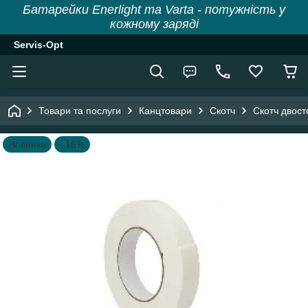
Батарейки Enerlight та Varta - потужність у
кожному заряді
Servis-Opt
Товари та послуги
Канцтовари
Скотч
Скотч двост
Новинка
–16%