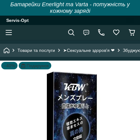
Батарейки Enerlight та Varta - потужність у
кожному заряді
Servis-Opt
Товари та послуги
➤Сексуальне здоров'я ❤
Збуджуюч
–40%
Подарунок