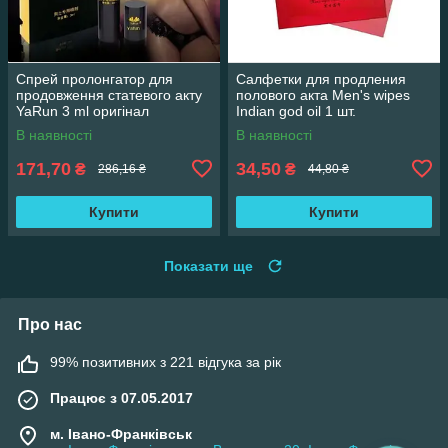
Спрей пролонгатор для
Салфетки для продления
продовження статевого акту
полового акта Men's wipes
YaRun 3 ml оригінал
Indian god oil 1 шт.
В наявності
В наявності
171,70
34,50
₴
₴
286,16 ₴
44,80 ₴
Купити
Купити
Показати ще
Про нас
99% позитивних з 221 відгука за рік
Працює з 07.05.2017
м. Івано-Франківськ