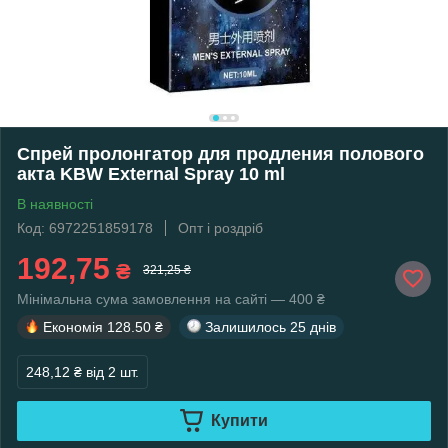
Спрей пролонгатор для продления полового
акта KBW External Spray 10 ml
В наявності
Код: 6972251859178
Опт і роздріб
192,75
₴
321,25 ₴
Мінімальна сума замовлення на сайті — 400 ₴
Економія
128.50 ₴
Залишилось
25 днів
248,12 ₴
від 2 шт.
Купити