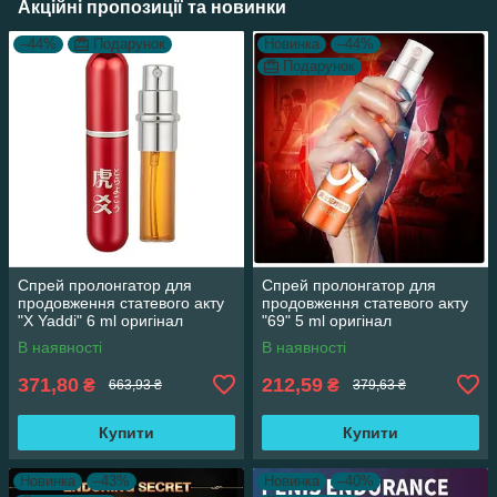
Акційні пропозиції та новинки
–44%
Подарунок
Новинка
–44%
Подарунок
Спрей пролонгатор для
Спрей пролонгатор для
продовження статевого акту
продовження статевого акту
"X Yaddi" 6 ml оригінал
"69" 5 ml оригінал
6971023271576
6974012338700
В наявності
В наявності
371,80
212,59
₴
₴
663,93 ₴
379,63 ₴
Купити
Купити
Новинка
–43%
Новинка
–40%