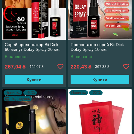
Спрей пролонгатор Bii Dick
Пролонгатор спрей Bii Dick
60 минут Delay Spray 20 мл.
Delay Spray 10 мл.
В наявності
В наявності
267,04
220,43
₴
₴
445,07 ₴
367,38 ₴
Купити
Купити
Новинка
–40%
Новинка
–23%
Подарунок