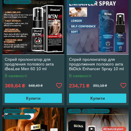
Подарунок
Подарунок
Спрей пролонгатор для
Спрей пролонгатор для
продления полового акта
продолжения полового акта
iBeaLee Men 60 10 ml
BiiDick Enhancer Spray 10 ml
оригинал
В наявності
В наявності
369,64
234,71
₴
₴
648,49 ₴
391,18 ₴
Купити
Купити
Новинка
–40%
–40%
Подарунок
Подарунок