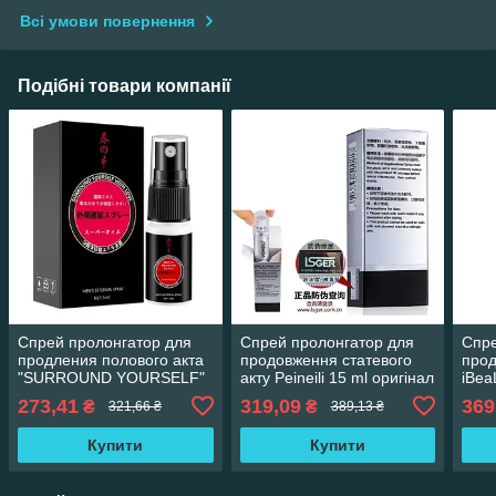
Всі умови повернення
Подібні товари компанії
Спрей пролонгатор для
Спрей пролонгатор для
Спре
продления полового акта
продовження статевого
прод
"SURROUND YOURSELF"
акту Peineili 15 ml оригінал
iBea
5 ml
6971298380218
ориг
273,41
319,09
369
₴
₴
321,66 ₴
389,13 ₴
Купити
Купити