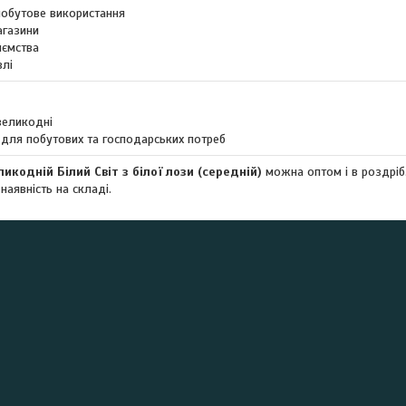
обутове використання
агазини
иємства
влі
великодні
 для побутових та господарських потреб
икодній Білий Світ з білої лози (середній)
можна оптом і в роздріб.
 наявність на складі.