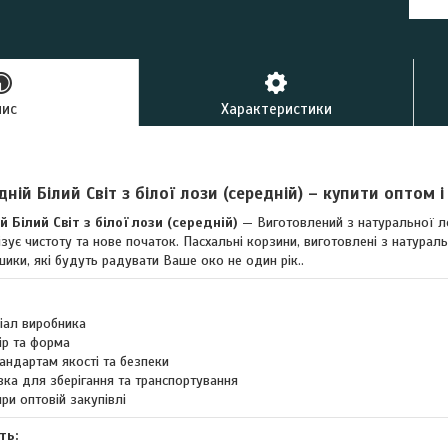
пис
Характеристики
ій Білий Світ з білої лози (середній) – купити оптом і
Білий Світ з білої лози (середній)
— Виготовлений з натуральної ло
ізує чистоту та нове початок. Пасхальні корзини, виготовлені з натура
ошики, які будуть радувати Ваше око не один рік..
ріал виробника
ір та форма
андартам якості та безпеки
вка для зберігання та транспортування
при оптовій закупівлі
ть: