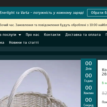
nerlight та Varta - потужність у кожному заряді
Обрати б
обочий час. Замовлення та повідомлення будуть оброблені з 10:00 найбл
а послуги
Про нас
Контакти
Доставка та оплата
рка
Новини та статті
0
0
Днів
Ко
28
0
0
Годин
В н
0
0
82
Хвилин
0
0
Пок
Секунд