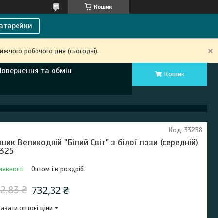
Кошик
атарейки
ижчого робочого дня (сьогодні).
Повернення та обмін
Кошик
Код:
33258
шик Великодній "Білий Світ" з білої лози (середній)
325
аявності
Оптом і в роздріб
732,32 ₴
2,83 ₴
азати оптові ціни