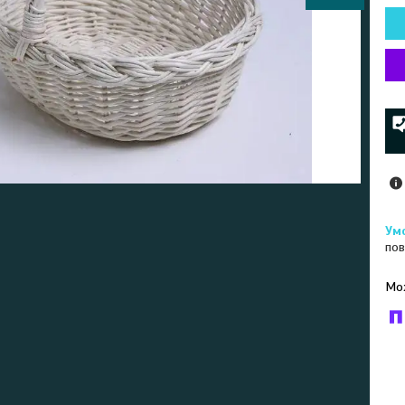
пов
У к
буд