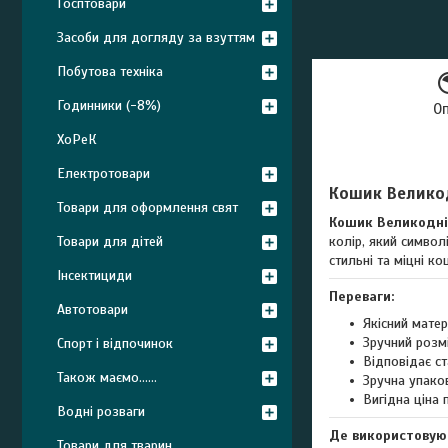
Госптовари
Засоби для догляду за взуттям
Побутова техніка
Годинники (-8%)
О
ХоРеК
Електротовари
Кошик Великодн
Товари для оформлення свят
Кошик Великодній 
колір, який символ
Товари для дітей
стильні та міцні к
Інсектициди
Переваги:
Автотовари
Якісний мате
Зручний розм
Спорт і відпочинок
Відповідає ст
Також маємо......
Зручна упако
Вигідна ціна 
Водні розваги
Де використовую
Товари для тварин