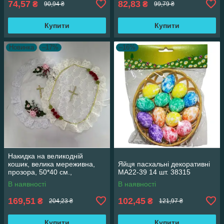
74,57
82,83
₴
₴
90,94 ₴
99,79 ₴
Купити
Купити
Новинка
–17%
–16%
Накидка на великодній
кошик, велика мереживна,
Яйця пасхальні декоративні
прозора, 50*40 см.,
MA22-39 14 шт. 38315
асортимент
В наявності
В наявності
169,51
102,45
₴
₴
204,23 ₴
121,97 ₴
Купити
Купити