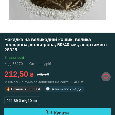
Накидка на великодній кошик, велика
велюрова, кольорова, 50*40 см., асортимент
28325
В наявності
Код: 33270
Опт і роздріб
212,50
₴
272,43 ₴
Мінімальна сума замовлення на сайті — 400 ₴
Економія
59.93 ₴
Залишилось
24 дні
211,89 ₴
від 10 шт.
Купити