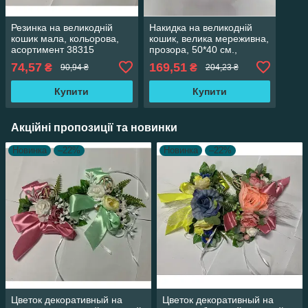
Резинка на великодній
Накидка на великодній
кошик мала, кольорова,
кошик, велика мереживна,
асортимент 38315
прозора, 50*40 см.,
асортимент
74,57
169,51
₴
₴
90,94 ₴
204,23 ₴
Купити
Купити
Акційні пропозиції та новинки
Новинка
–22%
Новинка
–22%
Цветок декоративный на
Цветок декоративный на