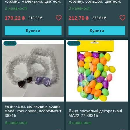
корзину, маленький, цветной.
корзину, большой, цветной.
В наявності
В наявності
170,22
212,79
₴
₴
218,23 ₴
272,81 ₴
Купити
Купити
–18%
–17%
Резинка на великодній кошик
мала, кольорова, асортимент
Яйця пасхальні декоративні
38315
MA22-27 38315
В наявності
В наявності