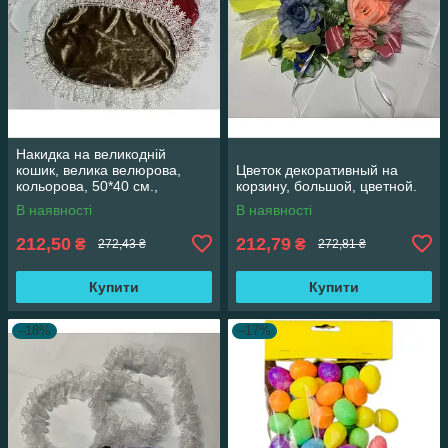
Накидка на великодній
кошик, велика велюрова,
Цветок декоративный на
кольорова, 50*40 см.,
корзину, большой, цветной.
асортимент 28325
В наявності
В наявності
212,50
212,79
₴
₴
272,43 ₴
272,81 ₴
Купити
Купити
–18%
–17%