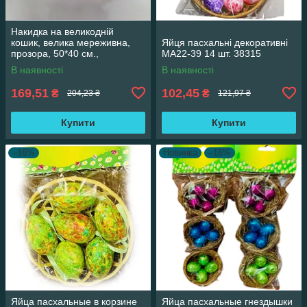
Накидка на великодній
кошик, велика мереживна,
Яйця пасхальні декоративні
прозора, 50*40 см.,
MA22-39 14 шт. 38315
асортимент
В наявності
В наявності
169,51
102,45
₴
₴
204,23 ₴
121,97 ₴
Купити
Купити
–16%
Новинка
–16%
Яйца пасхальные в корзине
Яйца пасхальные гнездышки