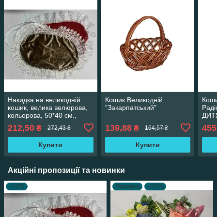
Накидка на великодній
Кошик Великодній
Коши
кошик, велика велюрова,
"Закарпатський"
Раді
кольорова, 50*40 см.,
ДИТ
асортимент 28325
212,50
139,88
455
₴
₴
272,43 ₴
164,57 ₴
Купити
Купити
Акційні пропозиції та новинки
–22%
Новинка
–22%