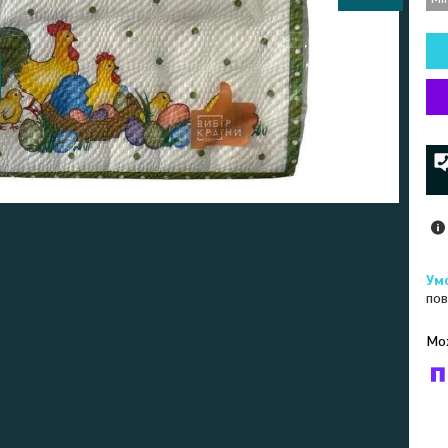
пов
У к
буд