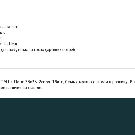
 пасхальні
шт.
и
: La Fleur
 для побутових та господарських потреб
ТМ La Fleur 33х33, 2слоя, 16шт, Семья
можно оптом и в розницу. Вы
ное наличие на складе.