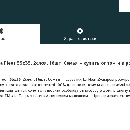
пис
Характеристики
 Fleur 33х33, 2слоя, 16шт, Семья – купить оптом и в р
leur 33х33, 2слоя, 16шт, Семья
— Серветки La Fleur 2-шарові розміром
ку з логотипом, виготовлені зі 100% целюлози, тому м'які та приємні н
вяткові дні так хочеться створити особливу атмосферу в домі, в цьому 
ої ТМ «La Fleur» з веселим святковим малюнком – гідна прикраса столу.