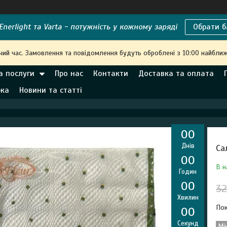
nerlight та Varta - потужність у кожному заряді
Обрати б
чий час. Замовлення та повідомлення будуть оброблені з 10:00 найближ
а послуги
Про нас
Контакти
Доставка та оплата
рка
Новини та статті
0
0
Днів
Са
0
0
В н
Годин
0
0
32
Хвилин
Пок
0
0
Секунд
Мі