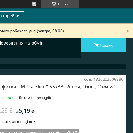
Кошик
атарейки
чого робочого дня (завтра, 08.08).
Повернення та обмін
Кошик
Код:
4820212006890
лфетка ТМ "La Fleur" 33х33, 2слоя, 16шт, "Семья"
аявності
Оптом і в роздріб
25,19 ₴
,29 ₴
азати оптові ціни
німальна сума замовлення на сайті — 400 ₴