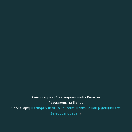
Сайт створений на маркетплейсі
Prom.ua
Продавець на Bigl.ua
Servis-Opt |
Поскаржитися на контент
|
Політика конфіденційності
Select Language
▼