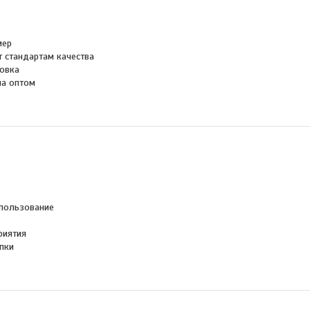
мер
т стандартам качества
овка
на оптом
пользование
риятия
пки