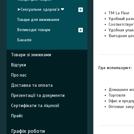
➤Сексуальне здоров'я ❤
ТМ La Fleur
Удобный раз
Товари для виживання
Соответствуе
Великодні товари
Удобная упак
Выгодная це
Бакалія
Товари зі знижками
Відгуки
Где используют:
Про нас
Доставка та оплата
Домашнее ис
Презентації та документи
Торговля
Офис и предп
Сертифікати та ліцензії
Оптовые заку
Прайс
Графік роботи