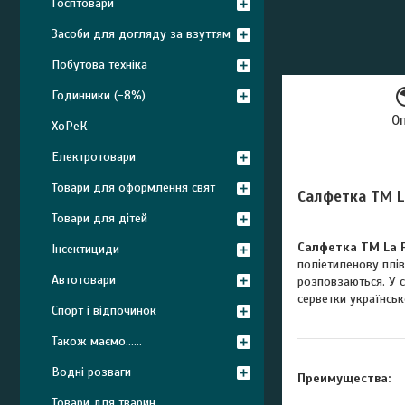
Госптовари
Засоби для догляду за взуттям
Побутова техніка
Годинники (-8%)
О
ХоРеК
Електротовари
Товари для оформлення свят
Салфетка ТМ La
Товари для дітей
Салфетка ТМ La F
Інсектициди
поліетиленову плів
Автотовари
розповзаються. У с
серветки українськ
Спорт і відпочинок
Також маємо......
Водні розваги
Преимущества:
Товари для тварин