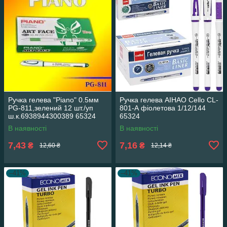
Ручка гелева "Piano" 0.5мм
Ручка гелева АІНАО Cello CL-
PG-811,зелений 12 шт./уп
801-А фіолетова 1/12/144
ш.к.6938944300389 65324
65324
В наявності
В наявності
7,43
7,16
₴
₴
12,60 ₴
12,14 ₴
–41%
–41%