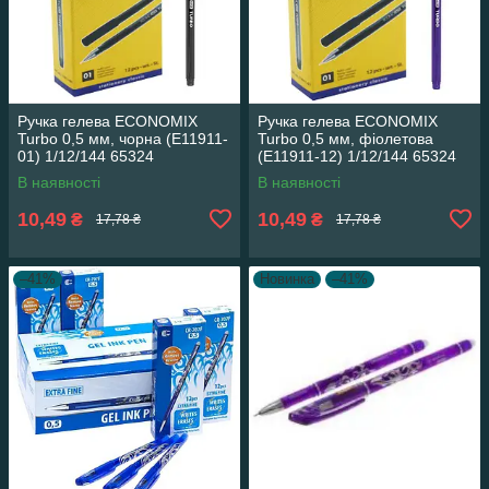
Ручка гелева ECONOMIX
Ручка гелева ECONOMIX
Turbo 0,5 мм, чорна (E11911-
Turbo 0,5 мм, фіолетова
01) 1/12/144 65324
(E11911-12) 1/12/144 65324
В наявності
В наявності
10,49
10,49
₴
₴
17,78 ₴
17,78 ₴
–41%
Новинка
–41%