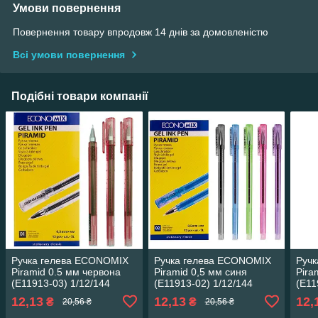
Умови повернення
Повернення товару впродовж 14 днів за домовленістю
Всі умови повернення
Подібні товари компанії
Ручка гелева ECONOMIX
Ручка гелева ECONOMIX
Руч
Piramid 0.5 мм червона
Piramid 0,5 мм синя
Pira
(E11913-03) 1/12/144
(E11913-02) 1/12/144
(E11
65324
65324
653
12,13
12,13
12,
₴
₴
20,56 ₴
20,56 ₴