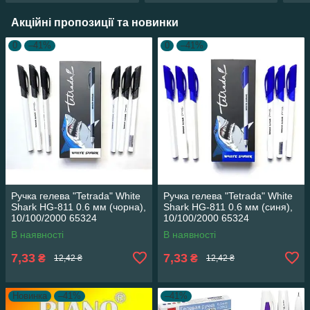
Акційні пропозиції та новинки
0
–41%
0
–41%
Ручка гелева "Tetrada" White
Ручка гелева "Tetrada" White
Shark HG-811 0.6 мм (чорна),
Shark HG-811 0.6 мм (синя),
10/100/2000 65324
10/100/2000 65324
В наявності
В наявності
7,33
7,33
₴
₴
12,42 ₴
12,42 ₴
Новинка
–41%
–41%