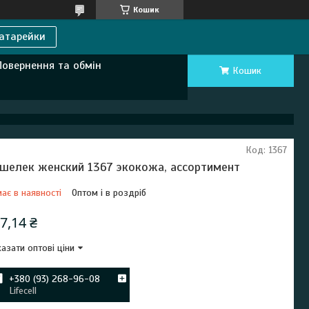
Кошик
атарейки
Повернення та обмін
Кошик
Код:
1367
шелек женский 1367 экокожа, ассортимент
ає в наявності
Оптом і в роздріб
7,14 ₴
азати оптові ціни
+380 (93) 268-96-08
Lifecell