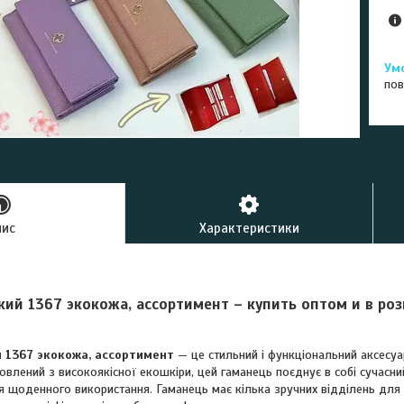
пов
пис
Характеристики
ий 1367 экокожа, ассортимент – купить оптом и в ро
 1367 экокожа, ассортимент
— це стильний і функціональний аксесуар 
товлений з високоякісної екошкіри, цей гаманець поєднує в собі сучасни
я щоденного використання. Гаманець має кілька зручних відділень для 