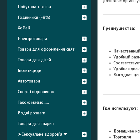
дозволяє організув
Побутова техніка
Годинники (-8%)
ХоРеК
Преимущества:
Електротовари
Товари для оформлення свят
Качественный
Удобный раз
Товари для дітей
Соответствуе
Удобная упак
Інсектициди
Выгодная це
Автотовари
Спорт і відпочинок
Також маємо......
Где используют:
Водні розваги
Товари для тварин
Домашнее ис
➤Сексуальне здоров'я ❤
Торговля