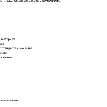
ати ваші фінансові засоби з комфортом..
 материал
мер
т стандартам качества
овка
на оптом
пользование