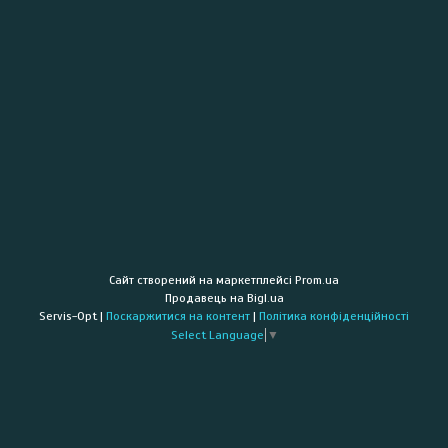
Сайт створений на маркетплейсі
Prom.ua
Продавець на Bigl.ua
Servis-Opt |
Поскаржитися на контент
|
Політика конфіденційності
Select Language
▼