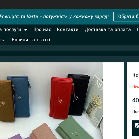
nerlight та Varta - потужність у кожному заряді
Обрати б
а послуги
Про нас
Контакти
Доставка та оплата
рка
Новини та статті
Ко
Нем
40
Пок