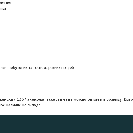
риятия
пки
 для побутових та господарських потреб
женский 1367 экокожа, ассортимент
можно оптом и в розницу. Выго
ное наличие на складе.