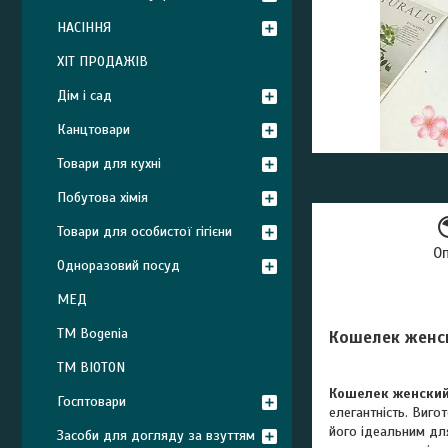
НАСІННЯ
ХІТ ПРОДАЖІВ
Дім і сад
Канцтовари
Товари для кухні
Побутова хімія
Товари для особистої гігієни
О
Одноразовий посуд
МЕД
ТМ Bogenia
Кошелек женск
ТМ BIOTON
Кошелек женский
Госптовари
елегантність. Виго
його ідеальним дл
Засоби для догляду за взуттям