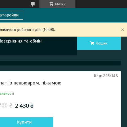
Кошик
атарейки
ближчого робочого дня (10.08).
Повернення та обмін
Кошик
Код:
225/14Б
лат із пеньюаром, піжамою
аявності
2 430 ₴
700 ₴
Купити