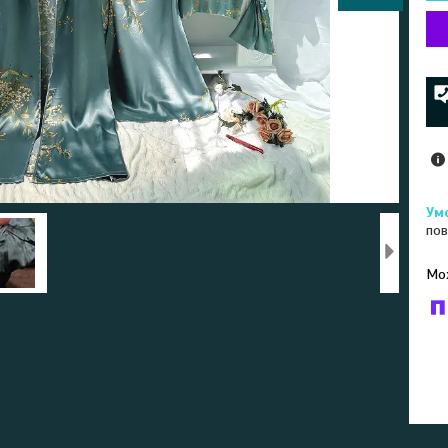
пов
У к
буд