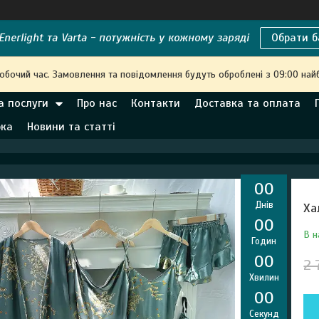
nerlight та Varta - потужність у кожному заряді
Обрати б
робочий час. Замовлення та повідомлення будуть оброблені з 09:00 най
а послуги
Про нас
Контакти
Доставка та оплата
рка
Новини та статті
0
0
Днів
Ха
0
0
В н
Годин
0
0
2 
Хвилин
0
0
Секунд