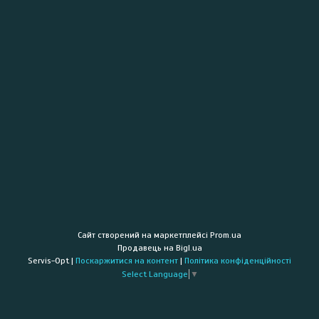
Сайт створений на маркетплейсі
Prom.ua
Продавець на Bigl.ua
Servis-Opt |
Поскаржитися на контент
|
Політика конфіденційності
Select Language
▼