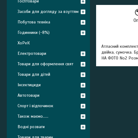
Госптовари
Засоби для догляду за взуттям
О
Побутова техніка
Годинники (-8%)
ХоРеК
Атласний комплект.
двійка, сумочка. 
Електротовари
НА ФОТО No2 Розмір
Товари для оформлення свят
Товари для дітей
Інсектициди
Автотовари
Спорт і відпочинок
Також маємо......
Водні розваги
Товари для тварин