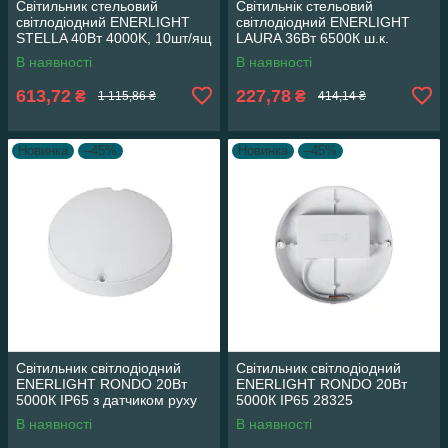
Cвітильник стельовий
Cвітильнік стельовий
світлодіодний ENERLIGHT
світлодіодний ENERLIGHT
STELLA 40Вт 4000K, 10шт/ящ
LAURA 36Вт 6500К ш.к.
4823093500556 28325
4823093503205, 20шт/ящ
В наявності
В наявності
28325
613,72
227,78
₴
₴
1 115,86 ₴
414,14 ₴
Новинка
–45%
Новинка
–45%
Світильник світлодіодний
Світильник світлодіодний
ENERLIGHT RONDO 20Вт
ENERLIGHT RONDO 20Вт
5000К IP65 з датчиком руху
5000К IP65 28325
В наявності
В наявності