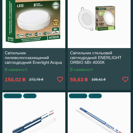
Світильник
Cвітильник стельовий
пилевологозахищений
світлодіодний ENERLIGHT
світлодіодний Enerlight Acqua
ORBIO 6Вт 4000К
8Вт 4100К
В наявності
В наявності
150,02
59,63
₴
₴
272,76 ₴
108,41 ₴
Новинка
–45%
Новинка
–45%