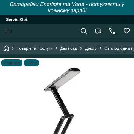
Батарейки Enerlight та Varta - потужність у
кожному заряді
Servis-Opt
Товари та послуги
Дім і сад
Декор
Світлодіодна 
Новинка
–45%