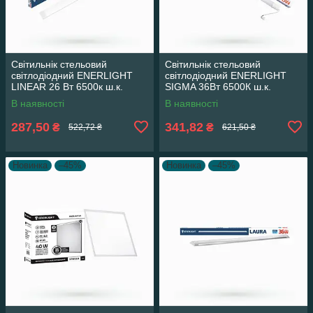
Cвітильнік стельовий
Cвітильнік стельовий
світлодіодний ENERLIGHT
світлодіодний ENERLIGHT
LINEAR 26 Вт 6500к ш.к.
SIGMA 36Вт 6500К ш.к.
4823093503656 28325
4823093503243, 20шт/ящ
В наявності
В наявності
28325
287,50
341,82
₴
₴
522,72 ₴
621,50 ₴
Новинка
–45%
Новинка
–45%