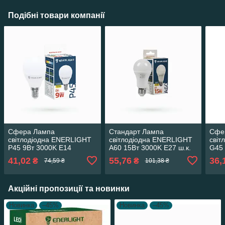
Подібні товари компанії
Сфера Лампа
Стандарт Лампа
Сфе
світлодіодна ENERLIGHT
світлодіодна ENERLIGHT
світ
P45 9Вт 3000K E14
A60 15Вт 3000K E27 ш.к.
G45 
ш.к.4823093503533, 10шт/
4823093500013 19824
482
41,02
55,76
36,
₴
₴
74,59 ₴
101,38 ₴
уп 19824
Акційні пропозиції та новинки
Новинка
–45%
Новинка
–45%