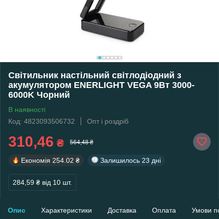
Світильник настільний світлодіодний з
акумулятором ENERLIGHT VEGA 9Вт 3000-
6000K Чорний
В наявності
Код: 4823093506732
Опт і роздріб
310,46
₴
564,48 ₴
Економія
254.02 ₴
Залишилось
23 дні
284,59 ₴
від 10 шт.
Опис
Характеристики
Доставка
Оплата
Умови п