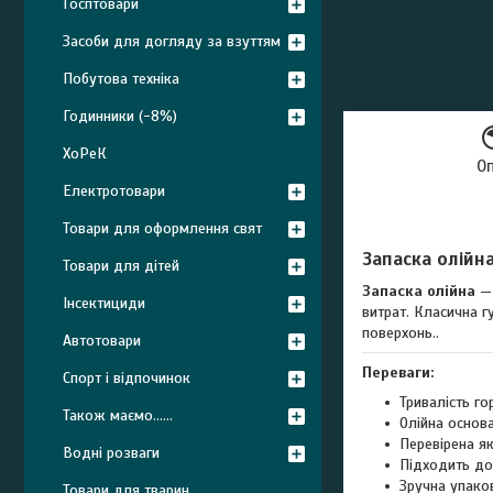
Госптовари
Засоби для догляду за взуттям
Побутова техніка
Годинники (-8%)
ХоРеК
О
Електротовари
Товари для оформлення свят
Запаска олійн
Товари для дітей
Запаска олійна
—
Інсектициди
витрат. Класична г
поверхонь..
Автотовари
Переваги:
Спорт і відпочинок
Тривалість го
Також маємо......
Олійна основа
Перевірена як
Водні розваги
Підходить до
Зручна упако
Товари для тварин