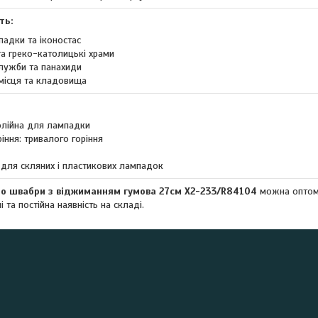
ть:
адки та іконостас
та греко-католицькі храми
лужби та панахиди
місця та кладовища
 олійна для лампадки
ріння: тривалого горіння
 для скляних і пластикових лампадок
до швабри з віджиманням гумова 27см X2-233/R84104
можна оптом і
 та постійна наявність на складі.