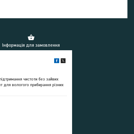
ь-який товар не покидаючи сайту.
Інформація для замовлення
ідтримання чистоти без зайвих
нт для вологого прибирання різних