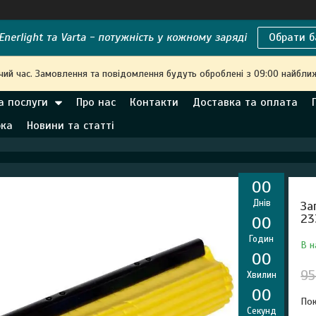
nerlight та Varta - потужність у кожному заряді
Обрати б
чий час. Замовлення та повідомлення будуть оброблені з 09:00 найближ
а послуги
Про нас
Контакти
Доставка та оплата
рка
Новини та статті
0
0
Днів
За
23
0
0
Годин
В н
0
0
95
Хвилин
0
0
Пок
Секунд