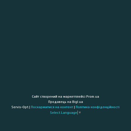
Сайт створений на маркетплейсі
Prom.ua
Продавець на Bigl.ua
Servis-Opt |
Поскаржитися на контент
|
Політика конфіденційності
Select Language
▼