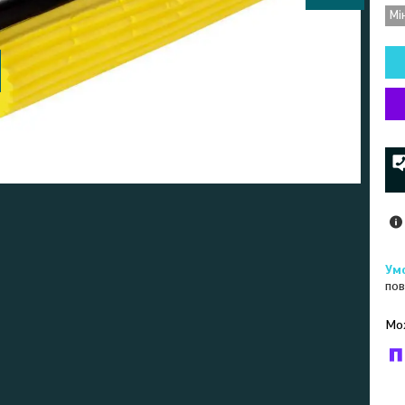
Мі
пов
У к