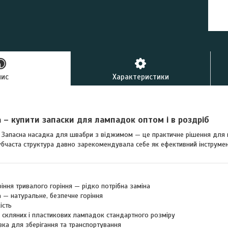
буд
пис
Характеристики
а – купити запаски для лампадок оптом і в роздріб
 Запасна насадка для швабри з віджимом — це практичне рішення для п
убчаста структура давно зарекомендувала себе як ефективний інструме
ріння тривалого горіння — рідко потрібна заміна
 — натуральне, безпечне горіння
ість
 скляних і пластикових лампадок стандартного розміру
вка для зберігання та транспортування