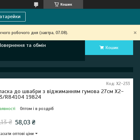
Кошик
атарейки
чого робочого дня (завтра, 07.08).
Повернення та обмін
Кошик
Код:
X2-233
паска до швабри з віджиманням гумова 27см X2-
3/R84104 19824
аявності
Оптом і в роздріб
58,03 ₴
,13 ₴
азати оптові ціни