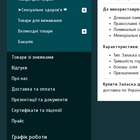
Де використовую
➤Сексуальне здоров'я ❤
Домашні ламп
Товари для виживання
Православні 
Поминальні с
Великодні товари
Меморіальні 
Бакалія
Характеристики:
Тип: Запаска
Товари зі знижками
Тривалість го
Основа: олія
Відгуки
Призначення:
Про нас
Купити Запаска 
Доставка та оплата
доставка по Україні
Презентації та документи
Сертифікати та ліцензії
Прайс
Графік роботи