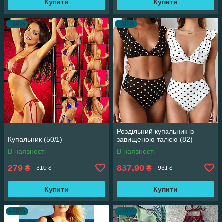
Купити
Купити
–10%
–10%
Роздільний купальник із
Купальник (50/1)
завищеною талією (82)
В наявності
В наявності
279
837,90
₴
₴
310 ₴
931 ₴
Купити
Купити
–10%
–10%