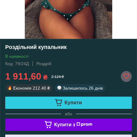
Роздільний купальник
В наявності
Код: 79/24Д
Роздріб
1 911,60
₴
2 124 ₴
Економія
212.40 ₴
Залишилось
26 днів
Купити
або
Купити з