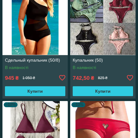
Сдельный купальник (50/8)
Купальник (50)
В наявності
В наявності
945
742,50
₴
₴
1 050 ₴
825 ₴
Купити
Купити
–10%
–10%