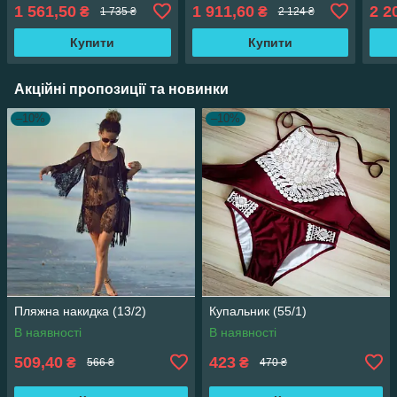
1 561,50
1 911,60
2 2
₴
₴
1 735 ₴
2 124 ₴
Купити
Купити
Акційні пропозиції та новинки
–10%
–10%
Пляжна накидка (13/2)
Купальник (55/1)
В наявності
В наявності
509,40
423
₴
₴
566 ₴
470 ₴