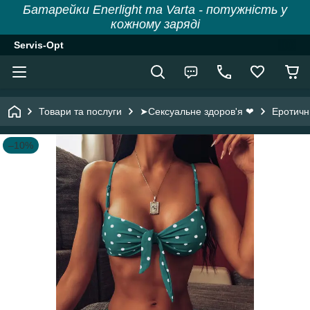
Батарейки Enerlight та Varta - потужність у
кожному заряді
Servis-Opt
Товари та послуги
➤Сексуальне здоров'я ❤
Еротичн
–10%