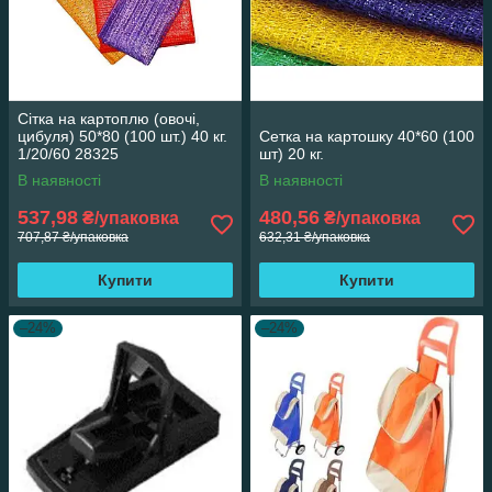
Сітка на картоплю (овочі,
цибуля) 50*80 (100 шт.) 40 кг.
Сетка на картошку 40*60 (100
1/20/60 28325
шт) 20 кг.
В наявності
В наявності
537,98
480,56
₴/упаковка
₴/упаковка
707,87 ₴/упаковка
632,31 ₴/упаковка
Купити
Купити
–24%
–24%