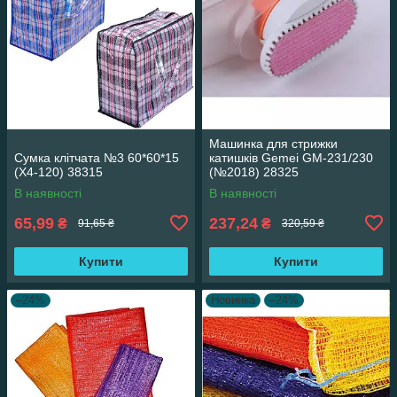
Машинка для стрижки
Сумка клітчата №3 60*60*15
катишків Gemei GM-231/230
(X4-120) 38315
(№2018) 28325
В наявності
В наявності
65,99
237,24
₴
₴
91,65 ₴
320,59 ₴
Купити
Купити
–24%
Новинка
–24%