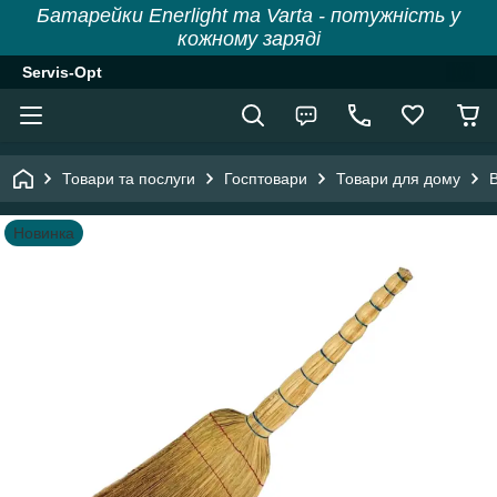
Батарейки Enerlight та Varta - потужність у
кожному заряді
Servis-Opt
Товари та послуги
Госптовари
Товари для дому
В
Новинка