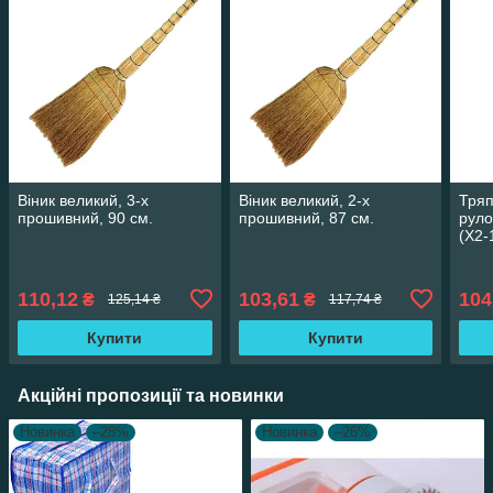
Віник великий, 3-х
Віник великий, 2-х
Тряп
прошивний, 90 см.
прошивний, 87 см.
руло
(Х2-
110,12
103,61
104
₴
₴
125,14 ₴
117,74 ₴
Купити
Купити
Акційні пропозиції та новинки
Новинка
–28%
Новинка
–26%