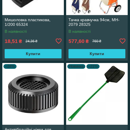
Мишоловка пластикова,
Тачка кравчучка 94см, MH-
1/200 65324
2079 28325
В наявності
В наявності
18,51
577,60
₴
₴
24,36 ₴
760 ₴
Купити
Купити
–24%
Новинка
–21%
Антивібраційні ніжки для