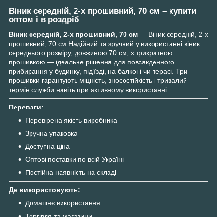
Віник середній, 2-х прошивний, 70 см – купити
оптом і в роздріб
Віник середній, 2-х прошивний, 70 см
— Віник середній, 2-х
прошивний, 70 см Надійний та зручний у використанні віник
середнього розміру, довжиною 70 см, з трикратною
прошивкою — ідеальне рішення для повсякденного
прибирання у будинку, під’їзді, на балконі чи терасі. Три
прошивки гарантують міцність, зносостійкість і тривалий
термін служби навіть при активному використанні..
Переваги:
Перевірена якість виробника
Зручна упаковка
Доступна ціна
Оптові поставки по всій Україні
Постійна наявність на складі
Де використовують:
Домашнє використання
Торгівля та магазини