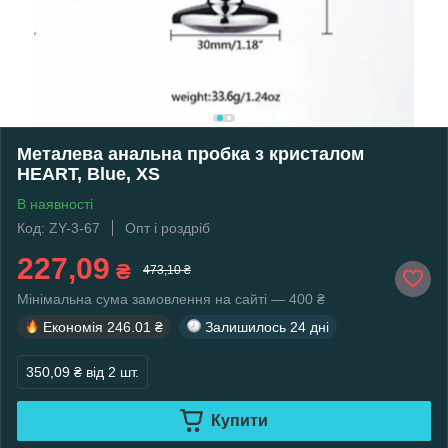
Металева анальна пробка з кристалом
HEART, Blue, XS
В наявності
Код: ZY-3-67
Опт і роздріб
227,09
₴
473,10 ₴
Мінімальна сума замовлення на сайті — 400 ₴
Економія
246.01 ₴
Залишилось
24 дні
350,09 ₴
від 2 шт.
Купити