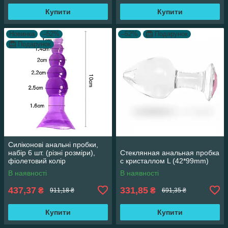
Купити
Купити
Новинка
–52%
–52%
Подарунок
Подарунок
Силіконові анальні пробки,
набір 6 шт. (різні розміри),
Стеклянная анальная пробка
фіолетовий колір
с кристаллом L (42*99mm)
В наявності
В наявності
437,37
331,85
₴
₴
911,18 ₴
691,35 ₴
Купити
Купити