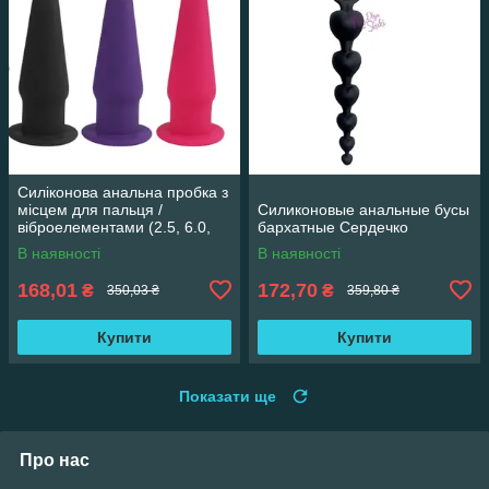
Силіконова анальна пробка з
місцем для пальця /
Силиконовые анальные бусы
віброелементами (2.5, 6.0,
бархатные Сердечко
Силікон, Бузковий)
В наявності
В наявності
168,01
172,70
₴
₴
350,03 ₴
359,80 ₴
Купити
Купити
Показати ще
Про нас