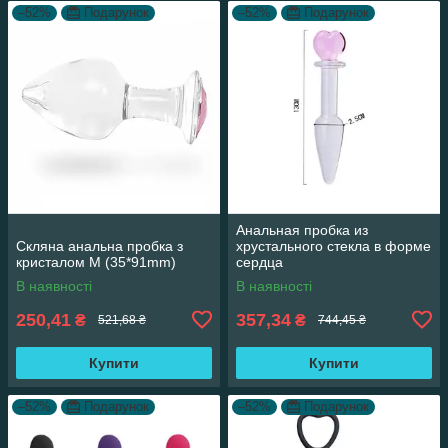
–52%
Подарунок
–52%
Подарунок
Анальная пробка из
Скляна анальна пробка з
хрустального стекла в форме
кристалом M (35*91mm)
сердца
В наявності
В наявності
250,41
357,34
₴
₴
521,68 ₴
744,45 ₴
Купити
Купити
–52%
Подарунок
–52%
Подарунок