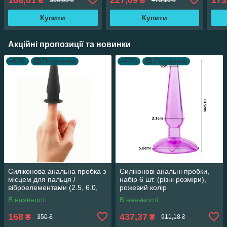
₴
₴
350,03 ₴
473,10 ₴
Бузковий)
Купити
Купити
Акційні пропозиції та новинки
–52%
Подарунок
–52%
Подарунок
Силіконова анальна пробка з
Силіконові анальні пробки,
місцем для пальця /
набір 6 шт. (різні розміри),
віброелементами (2.5, 6.0,
рожевий колір
Силікон, Чорний)
В наявності
В наявності
168
437,37
₴
₴
350 ₴
911,18 ₴