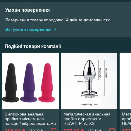
Умови повернення
Повернення товару впродовж 14 днів за домовленістю
Всі умови повернення
Подібні товари компанії
Силіконова анальна
Металическая анальная
Мета
пробка з місцем для
пробка с кристалом
проб
пальця / віброелементами
HEART, Pink, XS
HEAR
(2.5, 6.0, Силікон,
168,01
227,09
173