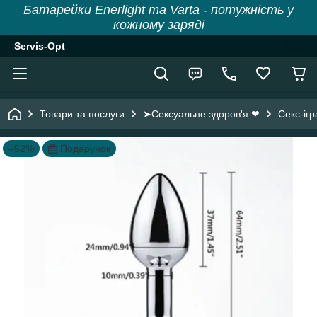
Батарейки Enerlight та Varta - потужність у
кожному заряді
Servis-Opt
Товари та послуги
➤Сексуальне здоров'я ❤
Секс-іг
–52%
Подарунок