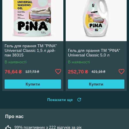
Гель для прання ТМ "PINA"
Universal Classic 1,5 л дой-
Гель для прання ТМ "PINA"
пак 38315
Universal Classic 5,0 л
В наявності
В наявності
76,64
252,70
₴
₴
127,73 ₴
421,16 ₴
Купити
Купити
Показати ще
Про нас
99% позитивних з 222 відгуків за рік