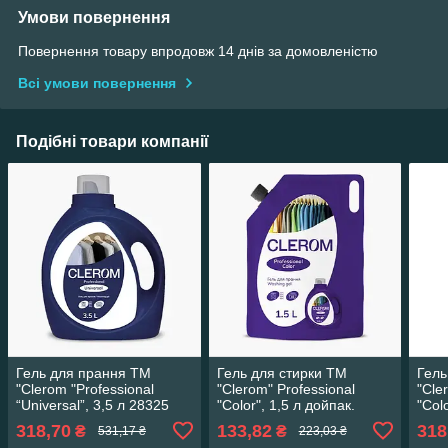
Умови повернення
Повернення товару впродовж 14 днів за домовленістю
Всі умови повернення
Подібні товари компанії
Гель для прання ТМ
Гель для стирки ТМ
Гель
"Clerom "Professional
"Clerom" Professional
"Cle
“Universal”, 3,5 л 28325
"Color", 1,5 л дойпак.
"Colo
318,70
133,82
318
₴
₴
531,17 ₴
223,03 ₴