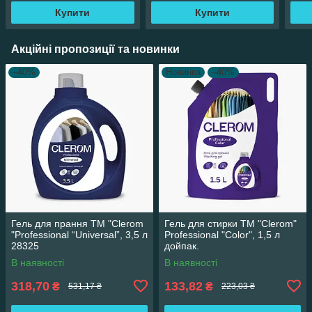
Купити
Купити
Акційні пропозиції та новинки
–40%
Новинка
–40%
Гель для прання ТМ "Clerom
Гель для стирки ТМ "Clerom"
"Professional “Universal”, 3,5 л
Professional "Color", 1,5 л
28325
дойпак.
В наявності
В наявності
318,70
133,82
₴
₴
531,17 ₴
223,03 ₴