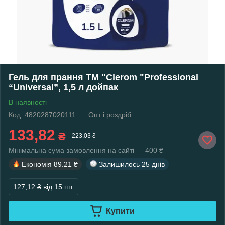
Гель для прання ТМ "Clerom "Professional
“Universal”, 1,5 л дойпак
В наявності
Код: 4820287020111
Опт і роздріб
133,82
₴
223,03 ₴
Мінімальна сума замовлення на сайті — 400 ₴
Економія
89.21 ₴
Залишилось
25 днів
127,12 ₴
від 15 шт.
Купити