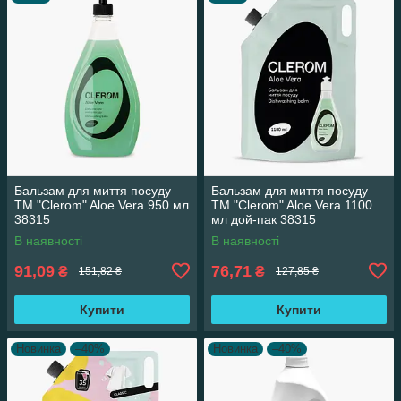
Бальзам для миття посуду
Бальзам для миття посуду
ТМ "Clerom" Aloe Vera 950 мл
ТМ "Clerom" Aloe Vera 1100
38315
мл дой-пак 38315
В наявності
В наявності
91,09
76,71
₴
₴
151,82 ₴
127,85 ₴
Купити
Купити
Новинка
–40%
Новинка
–40%