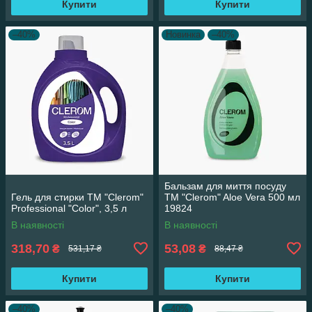
Купити
Купити
–40%
Новинка
–40%
Бальзам для миття посуду
Гель для стирки ТМ "Clerom"
ТМ "Clerom" Aloe Vera 500 мл
Professional "Color", 3,5 л
19824
В наявності
В наявності
318,70
53,08
₴
₴
531,17 ₴
88,47 ₴
Купити
Купити
–40%
–40%