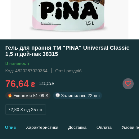
Гель для прання ТМ "PINA" Universal Classic
1,5 л дой-пак 38315
В наявності
Код: 4820287020364
Опт і роздріб
76,64
₴
127,73 ₴
Економія
51.09 ₴
Залишилось
22 дні
72,80 ₴
від 25 шт.
Опис
Характеристики
Доставка
Оплата
Умови п