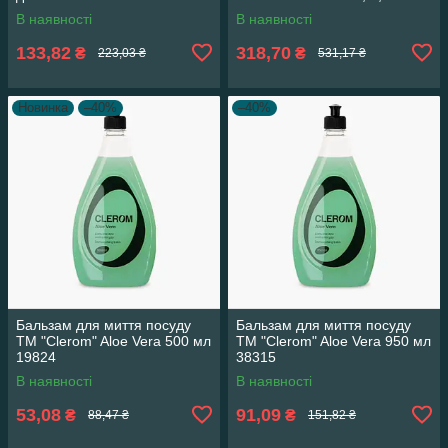
В наявності
В наявності
133,82
318,70
₴
₴
223,03 ₴
531,17 ₴
Новинка
–40%
–40%
Бальзам для миття посуду
Бальзам для миття посуду
ТМ "Clerom" Aloe Vera 500 мл
ТМ "Clerom" Aloe Vera 950 мл
19824
38315
В наявності
В наявності
53,08
91,09
₴
₴
88,47 ₴
151,82 ₴