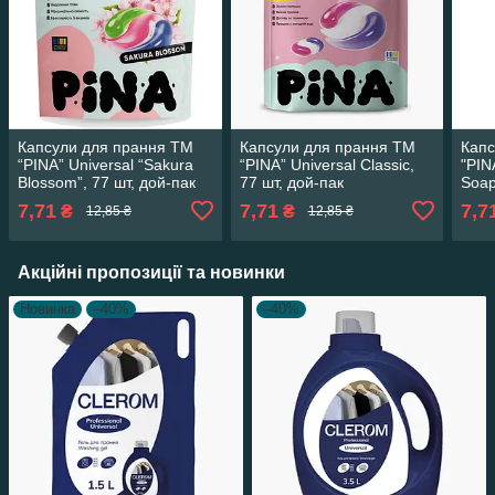
Капсули для прання ТМ
Капсули для прання ТМ
Капс
“PINA” Universal “Sakura
“PINA” Universal Classic,
"PIN
Blossom”, 77 шт, дой-пак
77 шт, дой-пак
Soap
7,71
7,71
7,7
₴
₴
12,85 ₴
12,85 ₴
Акційні пропозиції та новинки
Новинка
–40%
–40%