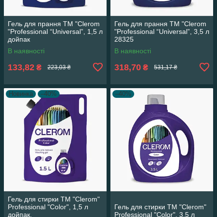
Гель для прання ТМ "Clerom
Гель для прання ТМ "Clerom
"Professional “Universal”, 1,5 л
"Professional “Universal”, 3,5 л
дойпак
28325
В наявності
В наявності
133,82
318,70
₴
₴
223,03 ₴
531,17 ₴
Новинка
–40%
–40%
Гель для стирки ТМ "Clerom"
Professional "Color", 1,5 л
Гель для стирки ТМ "Clerom"
дойпак.
Professional "Color", 3,5 л