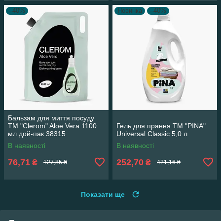
–40%
Новинка
–40%
Бальзам для миття посуду
ТМ "Clerom" Aloe Vera 1100
Гель для прання ТМ "PINA"
мл дой-пак 38315
Universal Classic 5,0 л
В наявності
В наявності
76,71
252,70
₴
₴
127,85 ₴
421,16 ₴
Показати ще