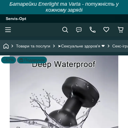
Батарейки Enerlight та Varta - потужність у
кожному заряді
Servis-Opt
Товари та послуги
➤Сексуальне здоров'я ❤
Секс-іг
–52%
Подарунок