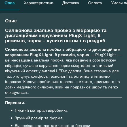
Опис
Характеристики
Доставка
Оплата
Умови п
Опис
Силіконова анальна пробка з вібрацією та
дистанційним керуванням PlugX Light, 9
режимів, чорна – купити оптом і в роздріб
Силіконова анальна пробка з вібрацією та дистанційним
керуванням PlugX Light, 9 режимів, чорна
— PlugX Light —
це інноваційна анальна пробка, яка поєднує в собі потужну
вібрацію, сучасне керування через смартфон та стильний
візуальний ефект у вигляді LED-підсвітки. Вона створена для
тих, хто цінує комфорт, технології та естетику в інтимних
іграшках. Корпус пробки виготовлено з м’якого, приємного на
дотик медичного силікону, який не подразнює шкіру та легко
очищується..
Переваги:
Якісний матеріал виробника
Зручний розмір та форма
Відповідає стандартам якості та безпеки