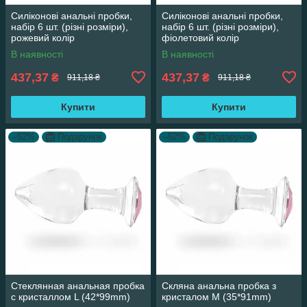
Силіконові анальні пробки,
Силіконові анальні пробки,
набір 6 шт. (різні розміри),
набір 6 шт. (різні розміри),
рожевий колір
фіолетовий колір
В наявності
В наявності
437,37
437,37
₴
₴
911,18 ₴
911,18 ₴
Купити
Купити
–52%
Подарунок
–52%
Подарунок
Стеклянная анальная пробка
Скляна анальна пробка з
с кристаллом L (42*99mm)
кристалом M (35*91mm)