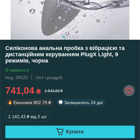
Силіконова анальна пробка з вібрацією та
дистанційним керуванням PlugX Light, 9
режимів, чорна
В наявності
Код: 34520
Опт і роздріб
741,04
₴
1 543,83 ₴
Економія
802.79 ₴
Залишилось
24 дні
1 142,43 ₴
від 2 шт.
Купити