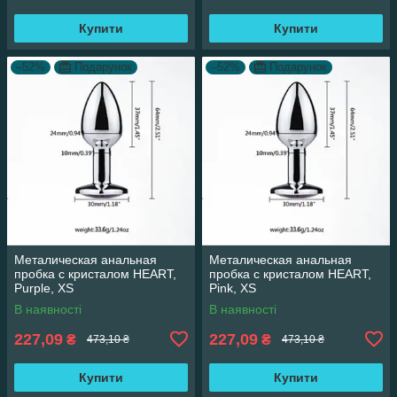
Купити
Купити
–52%
Подарунок
–52%
Подарунок
Металическая анальная
Металическая анальная
пробка с кристалом HEART,
пробка с кристалом HEART,
Purple, XS
Pink, XS
В наявності
В наявності
227,09
227,09
₴
₴
473,10 ₴
473,10 ₴
Купити
Купити