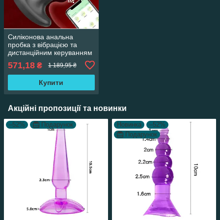
Силіконова анальна
пробка з вібрацією та
дистанційним керуванням
PlugX, 9 режимів, чорна
571,18
₴
1 189,95 ₴
Купити
Акційні пропозиції та новинки
–52%
Подарунок
Новинка
–52%
Подарунок