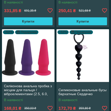
В наявності
В наявності
331,85
250,41
₴
₴
691,35 ₴
521,68 ₴
Купити
Купити
–52%
Подарунок
–52%
Подарунок
Силіконова анальна пробка з
місцем для пальця /
Силиконовые анальные бусы
віброелементами (2.5, 6.0,
бархатные Сердечко
Силікон, Бузковий)
В наявності
В наявності
168,01
172,70
₴
₴
350,03 ₴
359,80 ₴