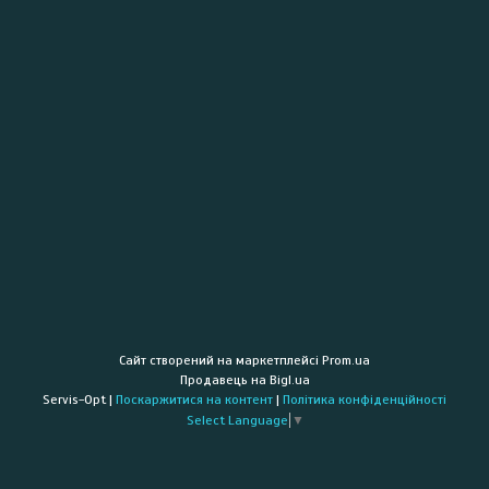
Сайт створений на маркетплейсі
Prom.ua
Продавець на Bigl.ua
Servis-Opt |
Поскаржитися на контент
|
Політика конфіденційності
Select Language
▼