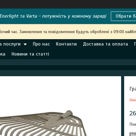
nerlight та Varta - потужність у кожному заряді
Обрати б
бочий час. Замовлення та повідомлення будуть оброблені з 09:00 найбл
а послуги
Про нас
Контакти
Доставка та оплата
рка
Новини та статті
Гр
Нем
26
Пок
Мі