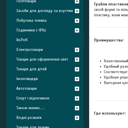
Госптовари
Грабли пластиков
своїй формі та кіль
Засоби для догляду за взуттям
пластику, вони маю
Побутова техніка
Годинники (-8%)
ХоРеК
Преимущества:
Електротовари
Товари для оформлення свят
Качественный
Удобный раз
Товари для дітей
Соответствуе
Удобная упак
Інсектициди
Выгодная це
Автотовари
Спорт і відпочинок
Також маємо......
Где используют:
Водні розваги
Товари для тварин