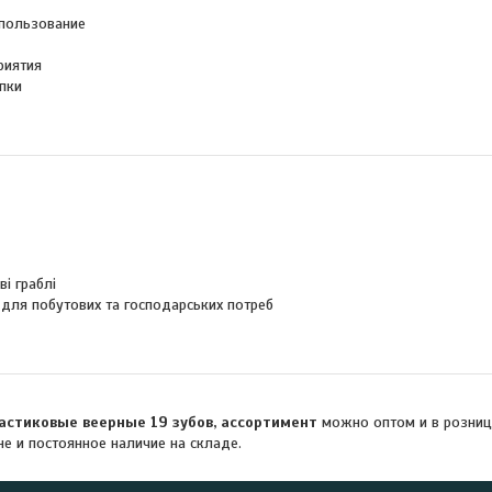
пользование
риятия
пки
ві граблі
 для побутових та господарських потреб
астиковые веерные 19 зубов, ассортимент
можно оптом и в розницу
не и постоянное наличие на складе.