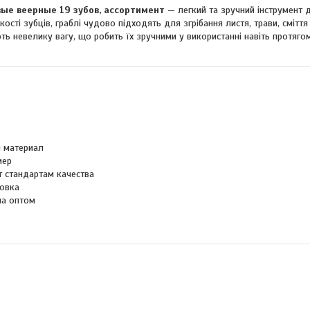
ые веерные 19 зубов, ассортимент
— легкий та зручний інструмент 
кості зубців, граблі чудово підходять для згрібання листя, трави, сміття 
ть невелику вагу, що робить їх зручними у використанні навіть протягом
 материал
мер
т стандартам качества
овка
на оптом