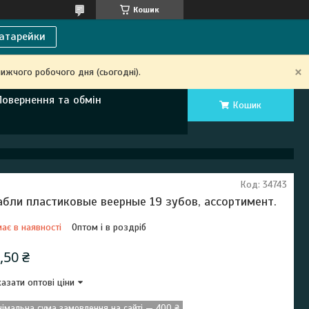
Кошик
атарейки
ижчого робочого дня (сьогодні).
Повернення та обмін
Кошик
Код:
34743
абли пластиковые веерные 19 зубов, ассортимент.
ає в наявності
Оптом і в роздріб
,50 ₴
азати оптові ціни
німальна сума замовлення на сайті — 400 ₴