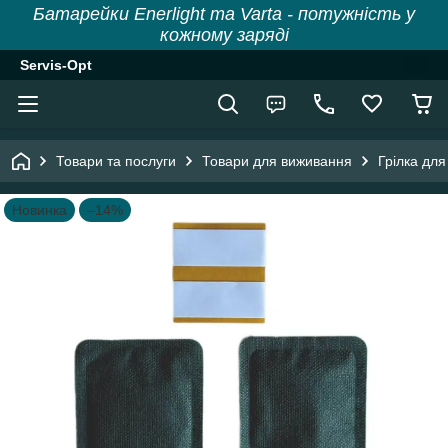
Батарейки Enerlight та Varta - потужність у
кожному заряді
Servis-Opt
Товари та послуги
Товари для виживання
Грілка для
Новинка
–14%