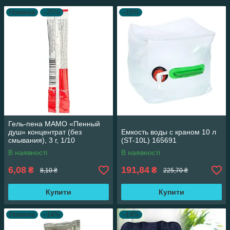
Новинка
–25%
–15%
Гель-пена МАМО «Пенный
душ» концентрат (без
Емкость воды с краном 10 л
смывания), 3 г, 1/10
(ST-10L) 165691
В наявності
В наявності
6,08
191,84
₴
₴
8,10 ₴
225,70 ₴
Купити
Купити
Новинка
–14%
–14%