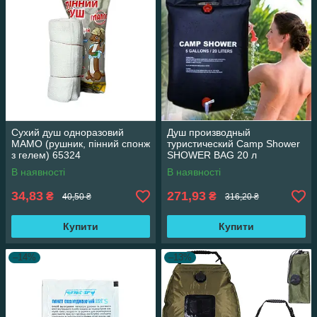
Сухий душ одноразовий
Душ производный
МАМО (рушник, пінний спонж
туристический Camp Shower
з гелем) 65324
SHOWER BAG 20 л
В наявності
В наявності
34,83
271,93
₴
₴
40,50 ₴
316,20 ₴
Купити
Купити
–14%
–13%