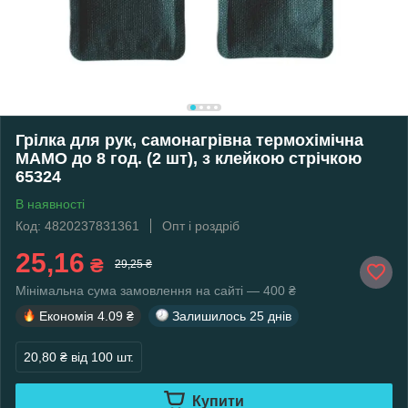
Грілка для рук, самонагрівна термохімічна
МАМО до 8 год. (2 шт), з клейкою стрічкою
65324
В наявності
Код: 4820237831361
Опт і роздріб
25,16
₴
29,25 ₴
Мінімальна сума замовлення на сайті — 400 ₴
Економія
4.09 ₴
Залишилось
25 днів
20,80 ₴
від 100 шт.
Купити