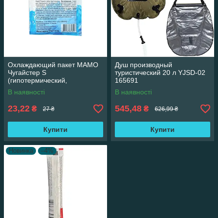
Охлаждающий пакет МАМО
Душ производный
Чугайстер S
туристический 20 л YJSD-02
(гипотермический,
165691
мгновенного действия), 70 г
В наявності
В наявності
23,22
545,48
₴
₴
27 ₴
626,99 ₴
Купити
Купити
Новинка
–4%