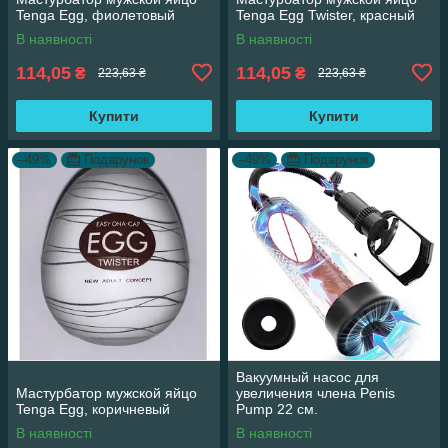
Tenga Egg, фиолетовый
Tenga Egg Twister, красный
В наявності
В наявності
114,05
114,05
₴
₴
223,63 ₴
223,63 ₴
Купити
Купити
–49%
Подарунок
–49%
Подарунок
Вакуумный насос для
Мастурбатор мужской яйцо
увеличения члена Penis
Tenga Egg, коричневый
Pump 22 см.
В наявності
В наявності