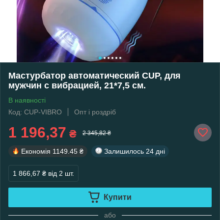
Мастурбатор автоматический CUP, для
мужчин с вибрацией, 21*7,5 см.
В наявності
Код: CUP-VIBRO
Опт і роздріб
1 196,37
₴
2 345,82 ₴
Економія
1149.45 ₴
Залишилось
24 дні
1 866,67 ₴
від 2 шт.
Купити
або