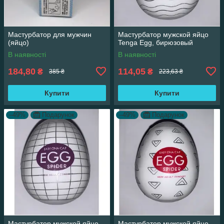
Мастурбатор для мужчин
Мастурбатор мужской яйцо
(яйцо)
Tenga Egg, бирюзовый
В наявності
В наявності
184,80
114,05
₴
₴
385 ₴
223,63 ₴
Купити
Купити
–49%
Подарунок
–49%
Подарунок
Мастурбатор мужской яйцо
Мастурбатор мужской яйцо