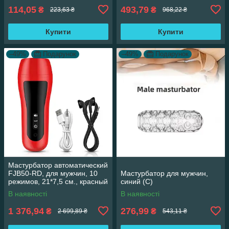
114,05
493,79
₴
₴
223,63 ₴
968,22 ₴
Купити
Купити
–49%
Подарунок
–49%
Подарунок
Мастурбатор автоматический
FJB50-RD, для мужчин, 10
Мастурбатор для мужчин,
режимов, 21*7,5 см., красный
синий (С)
В наявності
В наявності
1 376,94
276,99
₴
₴
2 699,89 ₴
543,11 ₴