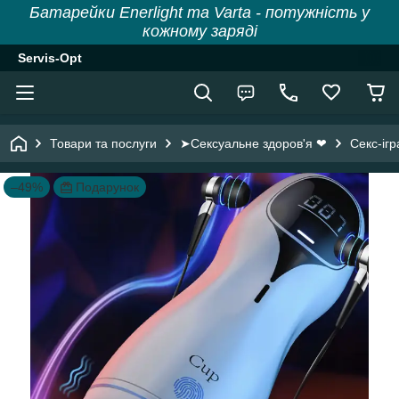
Батарейки Enerlight та Varta - потужність у
кожному заряді
Servis-Opt
Товари та послуги
➤Сексуальне здоров'я ❤
Секс-іг
–49%
Подарунок