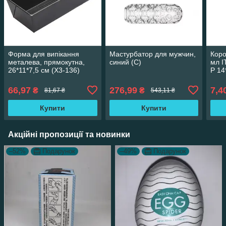
Форма для випікання
Мастурбатор для мужчин,
Коро
металева, прямокутна,
синий (С)
мл I
26*11*7,5 см (X3-136)
Р 14
5,4*
653
66,97
276,99
7,4
₴
₴
81,67 ₴
543,11 ₴
Купити
Купити
Акційні пропозиції та новинки
–52%
Подарунок
–49%
Подарунок