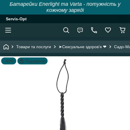
Батарейки Enerlight та Varta - потужність у
кожному заряді
Servis-Opt
Товари та послуги
➤Сексуальне здоров'я ❤
Садо-М
–40%
Подарунок