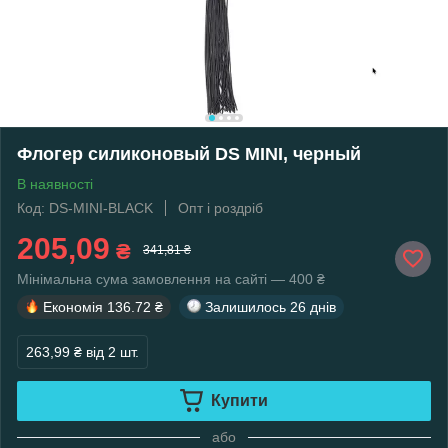
Флогер силиконовый DS MINI, черный
В наявності
Код: DS-MINI-BLACK
Опт і роздріб
205,09
₴
341,81 ₴
Мінімальна сума замовлення на сайті — 400 ₴
Економія
136.72 ₴
Залишилось
26 днів
263,99 ₴
від 2 шт.
Купити
або