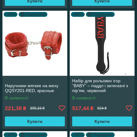
Купити
Купити
–44%
Подарунок
–44%
Подарунок
Набір для рольових ігор
Наручники мягкие на меху
“BABY” – паддл і затискачі з
QQSY201-RED, красные
пір’ям, червоний
В наявності
В наявності
221,38
517,44
₴
₴
395,33 ₴
924 ₴
Купити
Купити
–40%
Подарунок
–40%
Подарунок