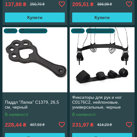
137,88
205,51
₴
₴
250,70 ₴
366,98 ₴
Купити
Купити
–44%
Подарунок
–44%
Подарунок
Фиксаторы для рук и ног
Паддл "Лапка" C1379, 26,5
С0176С2, нейлоновые,
см, черный
универсальные, черные
В наявності
В наявності
228,44
231,97
₴
₴
407,93 ₴
414,23 ₴