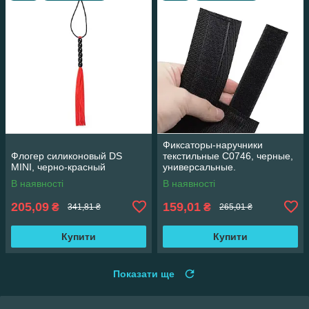
Фиксаторы-наручники
Флогер силиконовый DS
текстильные С0746, черные,
MINI, черно-красный
универсальные.
В наявності
В наявності
205,09
159,01
₴
₴
341,81 ₴
265,01 ₴
Купити
Купити
Показати ще