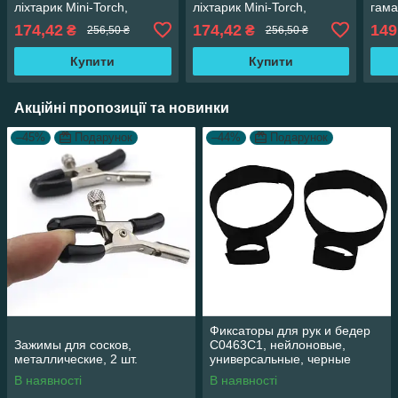
ліхтарик Mini-Torch,
ліхтарик Mini-Torch,
гама
червоно-чорний
чорний
дома
174,42
174,42
149
₴
₴
256,50 ₴
256,50 ₴
Купити
Купити
Акційні пропозиції та новинки
–45%
Подарунок
–44%
Подарунок
Фиксаторы для рук и бедер
Зажимы для сосков,
С0463С1, нейлоновые,
металлические, 2 шт.
универсальные, черные
В наявності
В наявності