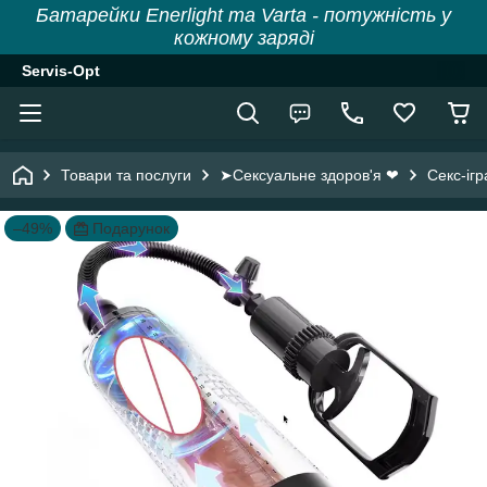
Батарейки Enerlight та Varta - потужність у
кожному заряді
Servis-Opt
Товари та послуги
➤Сексуальне здоров'я ❤
Секс-іг
–49%
Подарунок