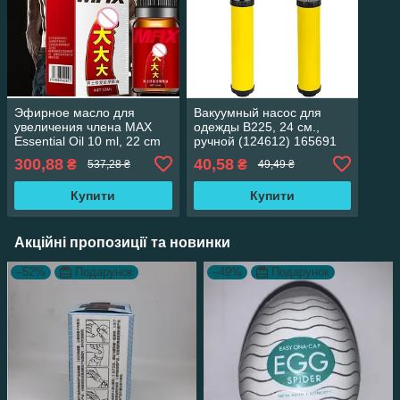
Эфирное масло для
Вакуумный насос для
увеличения члена MAX
одежды B225, 24 см.,
Essential Oil 10 ml, 22 cm
ручной (124612) 165691
300,88
40,58
₴
₴
537,28 ₴
49,49 ₴
Купити
Купити
Акційні пропозиції та новинки
–52%
Подарунок
–49%
Подарунок