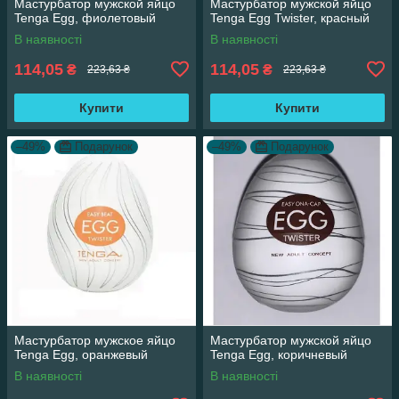
Мастурбатор мужской яйцо
Мастурбатор мужской яйцо
Tenga Egg, фиолетовый
Tenga Egg Twister, красный
В наявності
В наявності
114,05
114,05
₴
₴
223,63 ₴
223,63 ₴
Купити
Купити
–49%
Подарунок
–49%
Подарунок
Мастурбатор мужское яйцо
Мастурбатор мужской яйцо
Tenga Egg, оранжевый
Tenga Egg, коричневый
В наявності
В наявності