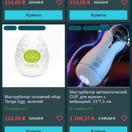
114,05
114,05
₴
₴
223,63 ₴
223,63 ₴
Купити
Купити
–49%
Подарунок
–49%
Подарунок
Мастурбатор автоматический
Мастурбатор чоловічий яйце
CUP, для мужчин с
Tenga Egg, зелений
вибрацией, 21*7,5 см.
В наявності
В наявності
114,05
1 196,37
₴
₴
223,63 ₴
2 345,82 ₴
Купити
Купити