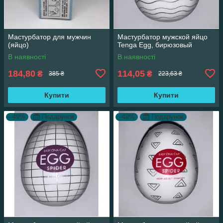
Мастурбатор для мужчин
Мастурбатор мужской яйцо
(яйцо)
Tenga Egg, бирюзовый
В наявності
В наявності
184,80
114,05
₴
₴
385 ₴
223,63 ₴
Купити
Купити
–49%
Подарунок
–49%
Подарунок