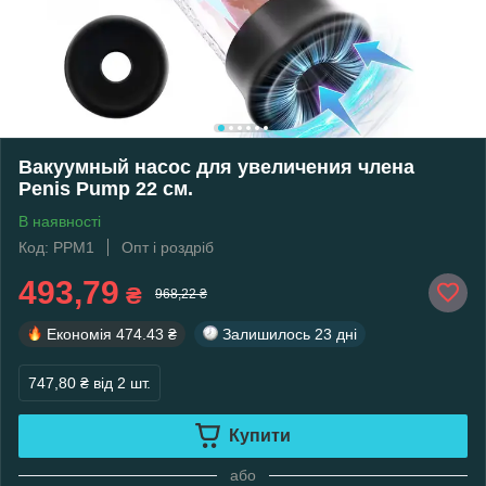
Вакуумный насос для увеличения члена
Penis Pump 22 см.
В наявності
Код: PPM1
Опт і роздріб
493,79
₴
968,22 ₴
Економія
474.43 ₴
Залишилось
23 дні
747,80 ₴
від 2 шт.
Купити
або