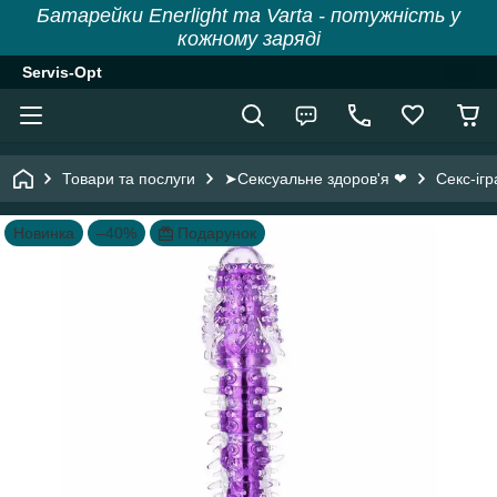
Батарейки Enerlight та Varta - потужність у
кожному заряді
Servis-Opt
Товари та послуги
➤Сексуальне здоров'я ❤
Секс-іг
Новинка
–40%
Подарунок