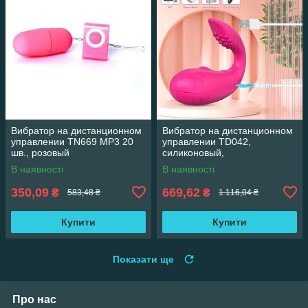
Вибратор на дистанционном
Вибратор на дистанционном
управлении TN669 MP3 20
управлении TD042,
шв., розовый
силиконовый,
водонепроницаемый,
В наявності
В наявності
розовый
350,09
669,62
₴
₴
583,48 ₴
1 116,04 ₴
Купити
Купити
Показати ще
Про нас