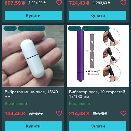
607,59
724,43
₴
₴
1 084,98 ₴
1 293,63 ₴
Купити
Купити
–40%
Подарунок
–40%
Подарунок
Вибратор мини-пуля, 13*40
Вибратор пуля, 10 скоростей,
мм
17*130 мм
В наявності
В наявності
134,46
214,63
₴
₴
224,10 ₴
357,72 ₴
Купити
Купити