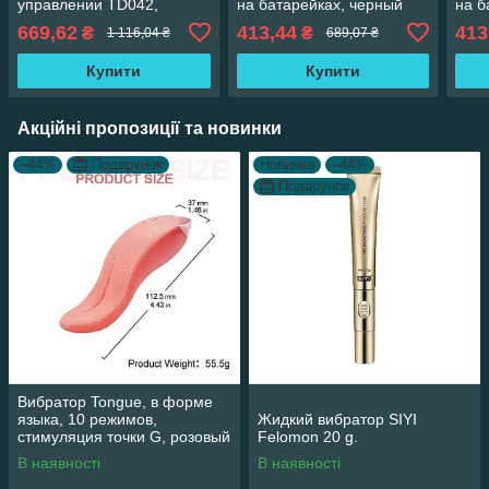
управлении TD042,
на батарейках, черный
на б
силиконовый,
669,62
413,44
413
₴
₴
1 116,04 ₴
689,07 ₴
водонепроницаемый,
фиолетовый
Купити
Купити
Акційні пропозиції та новинки
–44%
Подарунок
Новинка
–44%
Подарунок
Вибратор Tongue, в форме
языка, 10 режимов,
Жидкий вибратор SIYI
стимуляция точки G, розовый
Felomon 20 g.
В наявності
В наявності