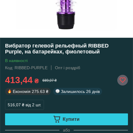
Вибратор гелевой рельефный RIBBED
Purple, на батарейках, фиолетовый
В наявності
Код: RIBBED-PURPLE
Опт і роздріб
413,44
₴
689,07 ₴
Економія
275.63 ₴
Залишилось
26 днів
516,07 ₴
від 2 шт.
Купити
або