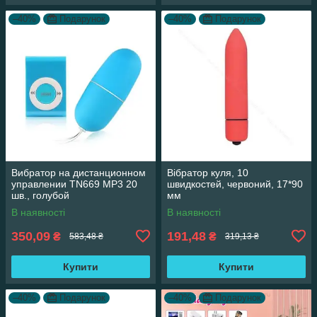
–40%
Подарунок
–40%
Подарунок
Вибратор на дистанционном
Вібратор куля, 10
управлении TN669 MP3 20
швидкостей, червоний, 17*90
шв., голубой
мм
В наявності
В наявності
350,09
191,48
₴
₴
583,48 ₴
319,13 ₴
Купити
Купити
–40%
Подарунок
–40%
Подарунок