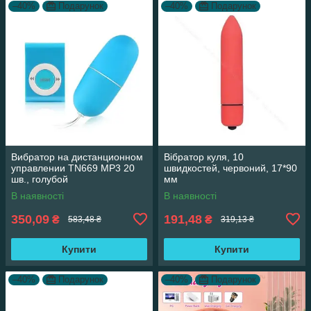
–40%
Подарунок
–40%
Подарунок
Вибратор на дистанционном
Вібратор куля, 10
управлении TN669 MP3 20
швидкостей, червоний, 17*90
шв., голубой
мм
В наявності
В наявності
350,09
191,48
₴
₴
583,48 ₴
319,13 ₴
Купити
Купити
–40%
Подарунок
–40%
Подарунок