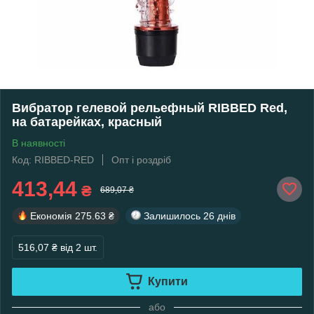
Вибратор гелевой рельефный RIBBED Red,
на батарейках, красный
В наявності
Код: RIBBED-RED
Опт і роздріб
413,44
₴
689,07 ₴
Економія
275.63 ₴
Залишилось
26 днів
516,07 ₴
від 2 шт.
Купити
або