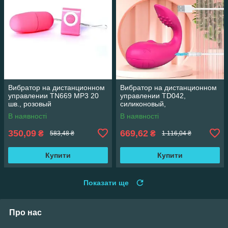
Вибратор на дистанционном
Вибратор на дистанционном
управлении TN669 MP3 20
управлении TD042,
шв., розовый
силиконовый,
водонепроницаемый,
В наявності
В наявності
розовый
350,09
669,62
₴
₴
583,48 ₴
1 116,04 ₴
Купити
Купити
Показати ще
Про нас