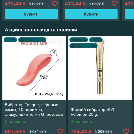
413,44
413,44
413
₴
₴
689,07 ₴
689,07 ₴
Купити
Купити
Акційні пропозиції та новинки
–44%
Подарунок
Новинка
–44%
Подарунок
Вибратор Tongue, в форме
языка, 10 режимов,
Жидкий вибратор SIYI
стимуляция точки G, розовый
Felomon 20 g.
В наявності
В наявності
607,59
724,43
₴
₴
1 084,98 ₴
1 293,63 ₴