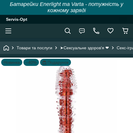
Батарейки Enerlight та Varta - потужність у
кожному заряді
Servis-Opt
Товари та послуги
➤Сексуальне здоров'я ❤
Секс-іг
Новинка
–40%
Подарунок