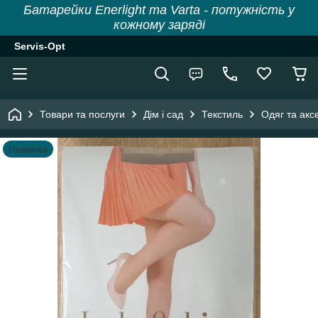
Батарейки Enerlight та Varta - потужність у
кожному заряді
Servis-Opt
Товари та послуги
Дім і сад
Текстиль
Одяг та акс
Новинка