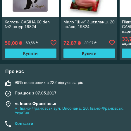
Колготи САБІНА 60 den
Мило "Шик" 3шт.планш. 20
Підк
№2 натур 19824
шт/ящ. 19824
САБІ
пари
33,
50,08
72,87
₴
₴
69,56 ₴
80,97 ₴
40,70
Купити
Купити
Про нас
99% позитивних з 222 відгуків за рік
Працює з 07.05.2017
м. Івано-Франківськ
м. Івано-Франківськ вул. Височана, 20, Івано-Франківськ,
Україна
Контакти