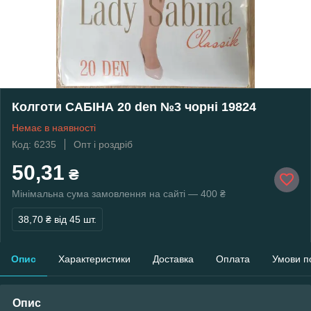
Колготи САБІНА 20 den №3 чорні 19824
Немає в наявності
Код: 6235
Опт і роздріб
50,31
₴
Мінімальна сума замовлення на сайті — 400 ₴
38,70 ₴
від 45 шт.
Опис
Характеристики
Доставка
Оплата
Умови п
Опис