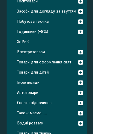
Госптовари
Засоби для догляду за взуттям
Побутова техніка
Годинники (-8%)
ХоРеК
Електротовари
Товари для оформлення свят
Товари для дітей
Інсектициди
Автотовари
Спорт і відпочинок
Також маємо......
Водні розваги
Товари для тварин