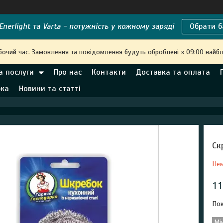
nerlight та Varta - потужність у кожному заряді
Обрати б
бочий час. Замовлення та повідомлення будуть оброблені з 09:00 найбл
а послуги
Про нас
Контакти
Доставка та оплата
рка
Новини та статті
Ск
Нем
11
Пок
Мі