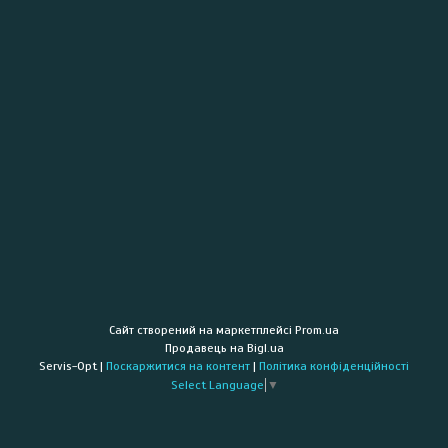
Сайт створений на маркетплейсі
Prom.ua
Продавець на Bigl.ua
Servis-Opt |
Поскаржитися на контент
|
Політика конфіденційності
Select Language
▼