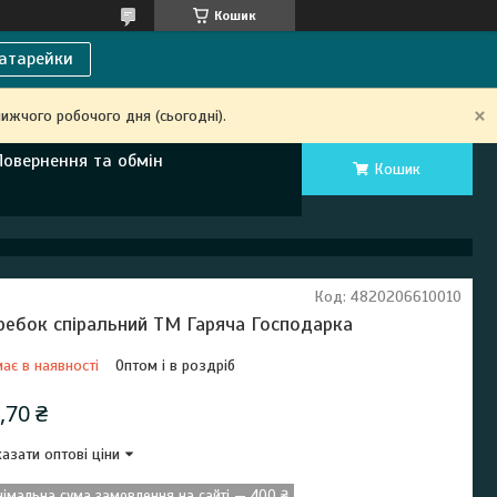
Кошик
атарейки
ижчого робочого дня (сьогодні).
Повернення та обмін
Кошик
Код:
4820206610010
ребок спіральний ТМ Гаряча Господарка
ає в наявності
Оптом і в роздріб
,70 ₴
азати оптові ціни
німальна сума замовлення на сайті — 400 ₴