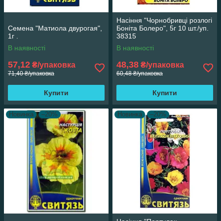
Насіння "Чорнобривці розлогі
Семена "Матиола двурогая",
Боніта Болеро", 5г 10 шт./уп.
1г .
38315
В наявності
В наявності
57,12
48,38
₴/упаковка
₴/упаковка
71,40 ₴/упаковка
60,48 ₴/упаковка
Купити
Купити
Новинка
–20%
Новинка
–20%