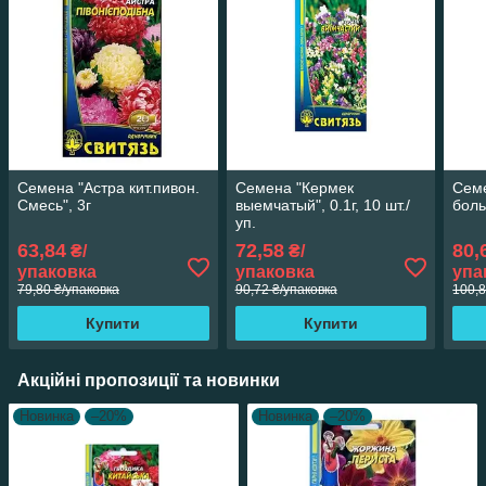
Семена "Астра кит.пивон.
Семена "Кермек
Сем
Смесь", 3г
выемчатый", 0.1г, 10 шт./
боль
уп.
63,84
72,58
80,
₴/
₴/
упаковка
упаковка
упа
79,80 ₴/упаковка
90,72 ₴/упаковка
100,8
Купити
Купити
Акційні пропозиції та новинки
Новинка
–20%
Новинка
–20%