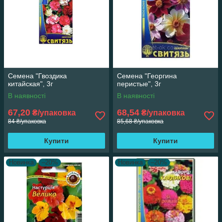
Семена "Гвоздика
Семена "Георгина
китайская", 3г
перистые", 3г
В наявності
В наявності
67,20
68,54
₴/упаковка
₴/упаковка
84 ₴/упаковка
85,68 ₴/упаковка
Купити
Купити
Новинка
–20%
Новинка
–20%