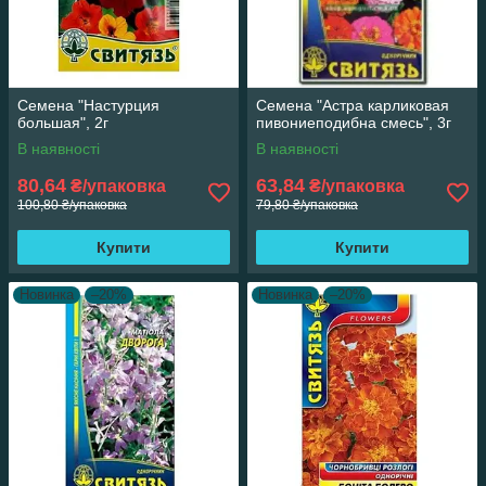
Семена "Настурция
Семена "Астра карликовая
большая", 2г
пивониеподибна смесь", 3г
В наявності
В наявності
80,64
63,84
₴/упаковка
₴/упаковка
100,80 ₴/упаковка
79,80 ₴/упаковка
Купити
Купити
Новинка
–20%
Новинка
–20%