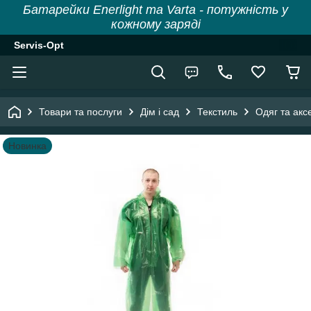
Батарейки Enerlight та Varta - потужність у
кожному заряді
Servis-Opt
Товари та послуги
Дім і сад
Текстиль
Одяг та акс
Новинка