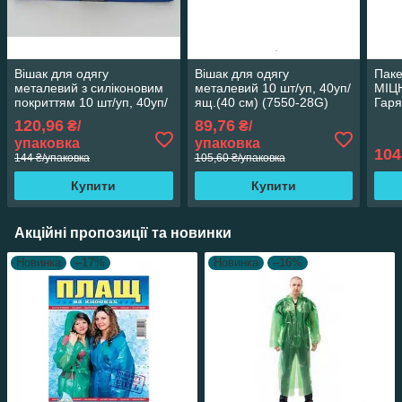
Вішак для одягу
Вішак для одягу
Паке
металевий з силіконовим
металевий 10 шт/уп, 40уп/
МІЦН
покриттям 10 шт/уп, 40уп/
ящ.(40 см) (7550-28G)
Гаря
ящ.(40 см) X2-259 38315
38315
(95*
120,96
89,76
₴/
₴/
383
упаковка
упаковка
104
144 ₴/упаковка
105,60 ₴/упаковка
Купити
Купити
Акційні пропозиції та новинки
Новинка
–17%
Новинка
–16%