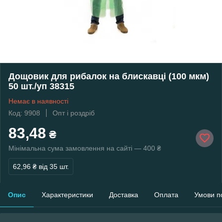
Дощовик для рибалок на блискавці (100 мкм)
50 шт./уп 38315
Немає в наявності
Код: 9908
Опт і роздріб
83,48
₴
Мінімальна сума замовлення на сайті — 400 ₴
62,96 ₴
від 35 шт.
Опис
Характеристики
Доставка
Оплата
Умови п