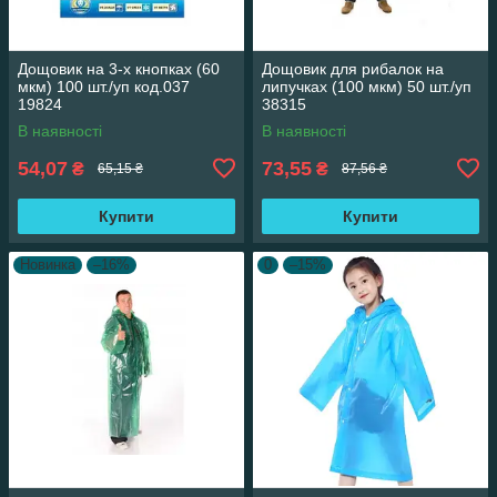
Дощовик на 3-х кнопках (60
Дощовик для рибалок на
мкм) 100 шт./уп код.037
липучках (100 мкм) 50 шт./уп
19824
38315
В наявності
В наявності
54,07
73,55
₴
₴
65,15 ₴
87,56 ₴
Купити
Купити
Новинка
–16%
0
–15%