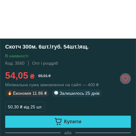
Скотч 300м. 6шт.\туб. 54шт.\ящ.
В наявності
Код: 3560
Опт і роздріб
54,05
₴
65,91 ₴
Мінімальна сума замовлення на сайті — 400 ₴
Економія
11.86 ₴
Залишилось
25 днів
50,30 ₴
від 25 шт.
Купити
або