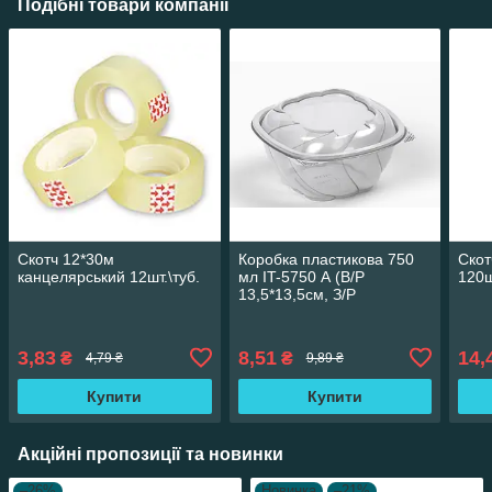
Подібні товари компанії
Скотч 12*30м
Коробка пластикова 750
Скот
канцелярський 12шт.\туб.
мл IT-5750 А (В/Р
120ш
13,5*13,5см, З/Р
15,6*15,8см, Висота 9см)
300 шт./ящ 65324
3,83
8,51
14,
₴
₴
4,79 ₴
9,89 ₴
Купити
Купити
Акційні пропозиції та новинки
–26%
Новинка
–21%