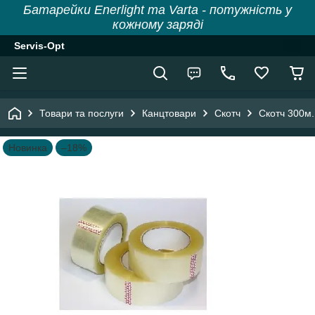
Батарейки Enerlight та Varta - потужність у
кожному заряді
Servis-Opt
Товари та послуги
Канцтовари
Скотч
Скотч 300м. 
Новинка
–18%