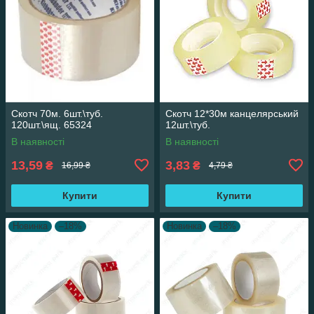
Скотч 70м. 6шт.\туб.
Скотч 12*30м канцелярський
120шт.\ящ. 65324
12шт.\туб.
В наявності
В наявності
13,59
3,83
₴
₴
16,99 ₴
4,79 ₴
Купити
Купити
Новинка
–18%
Новинка
–18%