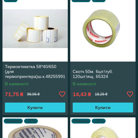
Термоетикетка 58*40/650
(для
Скотч 50м. 6шт.\туб.
термопринтера)ш.к.48255991
120шт.\ящ. 65324
73364 38315
В наявності
В наявності
71,75
14,43
₴
₴
96,96 ₴
18,26 ₴
Купити
Купити
Новинка
–20%
Новинка
–20%