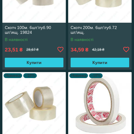
Скотч 100м. 6шт.\туб.90
Скотч 200м. 6шт.\туб.72
шт.\ящ. 19824
шт.\ящ.
В наявності
В наявності
23,51
34,59
₴
₴
28,67 ₴
42,18 ₴
Купити
Купити
Новинка
–18%
Новинка
–18%